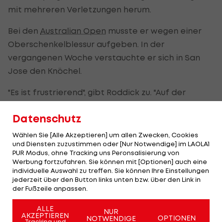
mit mehreren Verletzungen herum.
Bei den
Australian Open
musste er wegen einer
Oberschenkelblessur aufgeben. In der
vergangenen Woche verstauchte er sich in San
Jose den Knöchel.
"Es ist frustrierend", gibt Roddick zu. "Auf der
anderen Seite muss ich auch dankbar dafür sein,
Datenschutz
dass ich in den letzten neun bis zehn Jahren kaum
Probleme hatte. Anderen geht es nicht so gut. Ich
Wählen Sie [Alle Akzeptieren] um allen Zwecken, Cookies
und Diensten zuzustimmen oder [Nur Notwendige] im LAOLA1
muss mich zum ersten Mal in meiner Karriere mit
PUR Modus, ohne Tracking uns Peronsalisierung von
so etwas herumschlagen."
Werbung fortzufahren. Sie können mit [Optionen] auch eine
individuelle Auswahl zu treffen. Sie können Ihre Einstellungen
Raonic nimmt Form aus San Jose mit
jederzeit über den Button links unten bzw. über den Link in
der Fußzeile anpassen.
Weiterhin gut in Form präsentiert sich Milos
ALLE
NUR
Raonic, der erst am Sonntag erfolgreich seinen
AKZEPTIEREN
OPTIONEN
NOTWENDIGE
Tracking und