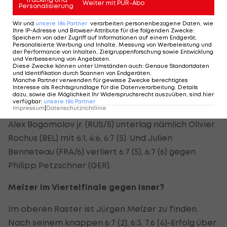
Weiter mit PUR-Abo
Titel in San Jose verteidigte. Der an vier gesetzte
Personalisierung
Kanadier besiegte den Letten Ernests Gulbis 6:2,
Wir und
unsere
186
Partner
verarbeiten personenbezogene Daten, wie
Ihre IP-Adresse und Browser-Attribute für die folgenden Zwecke
:
7:6 (3).
Speichern von oder Zugriff auf Informationen auf einem Endgerät;
Personalisierte Werbung und Inhalte, Messung von Werbeleistung und
der Performance von Inhalten, Zielgruppenforschung sowie Entwicklung
Der Vorjahres-Finalist bekommt es nun im
und Verbesserung von Angeboten
.
Diese Zwecke können unter Umständen auch
:
Genaue Standortdaten
Achtelfinale mit dem Ukrainer Sergiy Stakhovsky
und Identifikation durch Scannen von Endgeräten
.
Manche Partner verwenden für gewisse Zwecke berechtigtes
zu tun. Im unteren Raster ist Raonic der einzige im
Interesse als Rechtsgrundlage für die Datenverarbeitung. Details
dazu, sowie die Möglichkeit Ihr Widerspruchsrecht auszuüben, sind hier
Bewerb verbliebene gesetzte Spieler.
verfügbar
:
unsere
186
Partner
Impressum
|
Datenschutzrichtlinie
Alex Bogomolov jr. (RUS/5) unterlag nämlich Olivier
Rochus (BEL) mit 6:1, 4:6, 6:7 (5). Und Julien
Benneteau (FRA/6) verliert 6:7 (5), 6:7 (6) gegen
Philipp Petzschner (GER).
Melzer im Viertelfinale gegen Isner?
Im oberen Raster ist Jürgen Melzer zu finden.
Nach seinem knappen 6:7 (2), 6:3, 7.6 (4)-Erfolg über