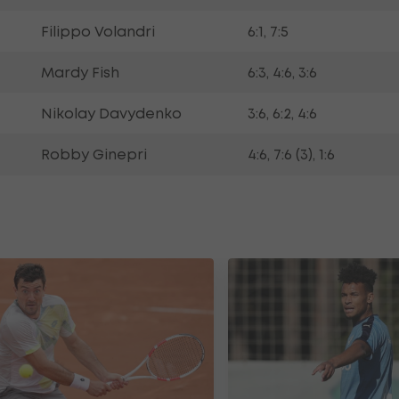
Filippo Volandri
6:1, 7:5
Mardy Fish
6:3, 4:6, 3:6
Nikolay Davydenko
3:6, 6:2, 4:6
Robby Ginepri
4:6, 7:6 (3), 1:6