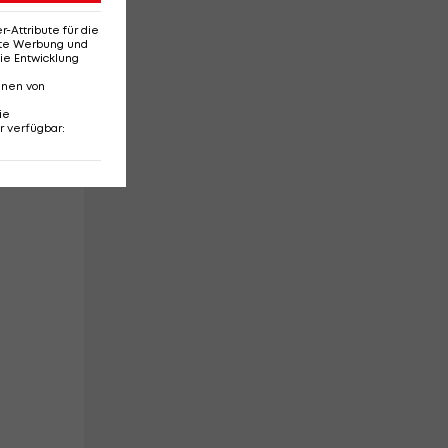
Attribute für die
erte Werbung und
ie Entwicklung
nnen von
ie
r verfügbar
: