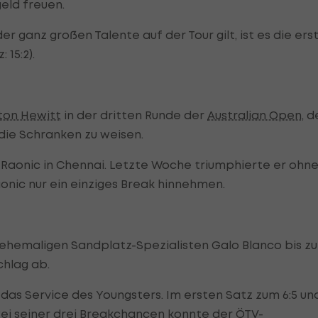
geld freuen.
der ganz großen Talente auf der Tour gilt, ist es die ers
 15:2).
ton Hewitt
in der dritten Runde der
Australian Open
, 
 die Schranken zu weisen.
Raonic in Chennai. Letzte Woche triumphierte er ohn
onic nur ein einziges Break hinnehmen.
 ehemaligen Sandplatz-Spezialisten Galo Blanco bis z
chlag ab.
das Service des Youngsters. Im ersten Satz zum 6:5 un
wei seiner drei Breakchancen konnte der ÖTV-