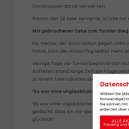
Daviscupper damit verwerten.
Raonic, der 22 Asse servierte, nützte nur
Mit gebrochener Zehe zum Turnier-Sieg
Für Melzer, der zuvor schon gegen John
hatte, kam der Höhenflug selbst mehr al
Wenige Tage vor Turnierbeginn brach sic
Antreten stand lange Zeit ein Fragezei
zu einem beeindruckenden Erfolgslauf a
Datensc
"Es war eine unglaubliche Woche"
Wählen Sie [Al
Notwendige] im
"Es war eine unglaubliche Woche für mich
Sie können mit 
jederzeit über 
gedacht, dass ich mir die Zehe breche un
glücklich."
ALLE AK
Tracking und 