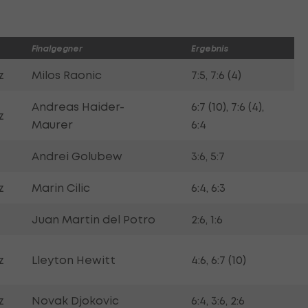
Finalgegner
Ergebnis
z
Milos Raonic
7:5, 7:6 (4)
Andreas Haider-
6:7 (10), 7:6 (4),
z
Maurer
6:4
Andrei Golubew
3:6, 5:7
z
Marin Cilic
6:4, 6:3
Juan Martin del Potro
2:6, 1:6
z
Lleyton Hewitt
4:6, 6:7 (10)
z
Novak Djokovic
6:4, 3:6, 2:6