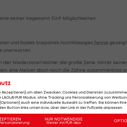
 eine seiner insgesamt fünf Möglichkeiten.
 Isner und Radek Stepanek hochklassiges
Tennis
gezeig
s unerwartet.
h der Niederösterreicher die große Zehe. Hinter sein
chen, ehe Melzer doch noch die Zähne zusammenbiss u
nsetzte.
hutz
le Akzeptieren] um allen Zwecken, Cookies und Diensten zuzustimme
 LAOLA1 PUR Modus, ohne Tracking uns Peronsalisierung von Werbung
", strahlte Melzer bei der Siegerehrung. "Wer hätte
[Optionen] auch eine individuelle Auswahl zu treffen. Sie können Ihre
den Button links unten bzw. über den Link in der Fußzeile anpassen.
d dann das Turnier gewinne. Ich bin natürlich extrem
ZEPTIEREN
NUR NOTWENDIGE
OPTI
Personalisierung
Weiter mit PUR-Abo