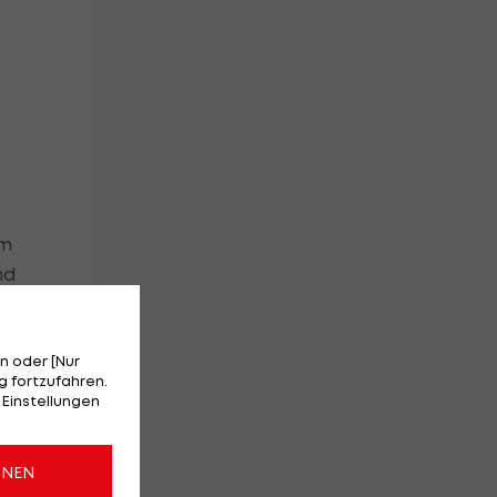
t
em
nd
n oder [Nur
 fortzufahren.
 Einstellungen
ONEN