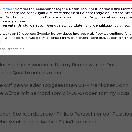
ner: "Ich muss Milos zu zwei unglaublichen Wochen
6
Partner
verarbeiten personenbezogene Daten, wie Ihre IP-Adresse und Browser-
 jeden Tag gewinnen."
e
:
Speichern von oder Zugriff auf Informationen auf einem Endgerät; Personalisi
von Werbeleistung und der Performance von Inhalten, Zielgruppenforschung sow
g von Angeboten
.
etzungsgeplagten Seuchenjahr 2011 noch in guter
nnen unter Umständen auch
:
Genaue Standortdaten und Identifikation durch Sca
viele Probleme. Deshalb will ich mich vor allem bei
erwenden für gewisse Zwecke berechtigtes Interesse als Rechtsgrundlage für d
. Details dazu, sowie die Möglichkeit Ihr Widerspruchsrecht auszuüben, sind hie
 und meinem Trainer-Team bedanken."
r
chutzrichtlinie
der nächsten Woche in Delray Beach weiter. Dort
em Qualifikanten zu tun.
ale auf den wieder topgesetzten US-Amerikaner John
nale würde mit Bernard Tomic (AUS-8) oder Tommy Haas
chen Standardpartner Philipp Petzschner auf Position
he Kombination Michail Elgin/Istomin an.