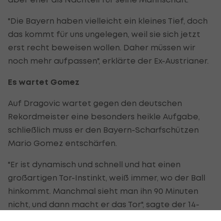
"Die Bayern haben vielleicht ein kleines Tief, doch
das kommt für uns ungelegen, weil sie sich jetzt
erst recht beweisen wollen. Daher müssen wir
noch mehr aufpassen", erklärte der Ex-Austrianer.
Es wartet Gomez
Auf Dragovic wartet gegen den deutschen
Rekordmeister eine besonders heikle Aufgabe,
schließlich muss er den Bayern-Scharfschützen
Mario Gomez entschärfen.
"Er ist dynamisch und schnell und hat einen
großartigen Tor-Instinkt, weiß immer, wo der Ball
hinkommt. Manchmal sieht man ihn 90 Minuten
nicht, und dann macht er das Tor", sagte der 14-
fache ÖFB-Internationalen über den deutschen