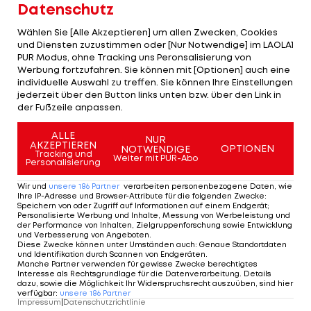
Datenschutz
Teamspieler.
Wählen Sie [Alle Akzeptieren] um allen Zwecken, Cookies
Keine Angst
und Diensten zuzustimmen oder [Nur Notwendige] im LAOLA1
PUR Modus, ohne Tracking uns Peronsalisierung von
Werbung fortzufahren. Sie können mit [Optionen] auch eine
Basels Trainerteam, zu dem auch der Salzburger
individuelle Auswahl zu treffen. Sie können Ihre Einstellungen
Assistenzcoach Markus Hoffmann zählt,
jederzeit über den Button links unten bzw. über den Link in
der Fußzeile anpassen.
informierte Dragovic mit einer eigens
zusammengestellten DVD über die Qualitäten von
ALLE
NUR
AKZEPTIEREN
Gomez, der in dieser Saison bereits bei sechs
OPTIONEN
NOTWENDIGE
Tracking und
Weiter mit PUR-Abo
Personalisierung
Champions-League-Treffern hält. Allzu großen
Respekt hat der Wiener vor dem DFB-
Wir und
unsere
186
Partner
verarbeiten personenbezogene Daten, wie
Ihre IP-Adresse und Browser-Attribute für die folgenden Zwecke
:
Teamstürmer dennoch nicht.
Speichern von oder Zugriff auf Informationen auf einem Endgerät;
Personalisierte Werbung und Inhalte, Messung von Werbeleistung und
der Performance von Inhalten, Zielgruppenforschung sowie Entwicklung
"Ich habe auch schon gegen Rooney gespielt und
und Verbesserung von Angeboten
.
Diese Zwecke können unter Umständen auch
:
Genaue Standortdaten
mich gut geschlagen. Solange ich nicht gegen
und Identifikation durch Scannen von Endgeräten
.
Manche Partner verwenden für gewisse Zwecke berechtigtes
Messi spielen muss, ist es mir egal", meinte der 20-
Interesse als Rechtsgrundlage für die Datenverarbeitung. Details
dazu, sowie die Möglichkeit Ihr Widerspruchsrecht auszuüben, sind hier
Jährige.
verfügbar
:
unsere
186
Partner
Impressum
|
Datenschutzrichtlinie