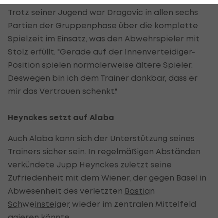
Trotz seiner Jugend war Dragovic in allen sechs
Partien der Gruppenphase über die komplette
Spielzeit im Einsatz, was den Abwehrspieler mit
Stolz erfüllt. "Gerade auf der Innenverteidiger-
Position spielen normalerweise ältere Spieler.
Deswegen bin ich dem Trainer dankbar, dass er
mir das Vertrauen schenkt."
Heynckes setzt auf Alaba
Auch Alaba kann sich der Unterstützung seines
Trainers sicher sein. In regelmäßigen Abständen
verkündete Jupp Heynckes zuletzt seine
Zufriedenheit mit dem Wiener, der gegen Basel in
Abwesenheit des verletzten
Bastian
Schweinsteiger
wieder im zentralen Mittelfeld
agieren könnte.