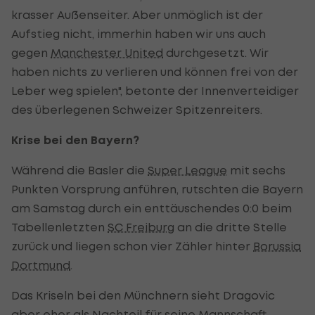
krasser Außenseiter. Aber unmöglich ist der
Aufstieg nicht, immerhin haben wir uns auch
gegen
Manchester United
durchgesetzt. Wir
haben nichts zu verlieren und können frei von der
Leber weg spielen", betonte der Innenverteidiger
des überlegenen Schweizer Spitzenreiters.
Krise bei den Bayern?
Während die Basler die
Super League
mit sechs
Punkten Vorsprung anführen, rutschten die Bayern
am Samstag durch ein enttäuschendes 0:0 beim
Tabellenletzten
SC Freiburg
an die dritte Stelle
zurück und liegen schon vier Zähler hinter
Borussia
Dortmund
.
Das Kriseln bei den Münchnern sieht Dragovic
aber eher als Nachteil für seine Mannschaft.