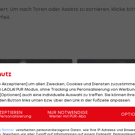
ert. Um nach Toren oder Assists zu sortieren, klicke bit
feil.
hutz
le Akzeptieren] um allen Zwecken, Cookies und Diensten zuzustimme
 LAOLA1 PUR Modus, ohne Tracking uns Peronsalisierung von Werbung
[Optionen] auch eine individuelle Auswahl zu treffen. Sie können Ihre
den Button links unten bzw. über den Link in der Fußzeile anpassen.
ZEPTIEREN
NUR NOTWENDIGE
OPTI
Personalisierung
Weiter mit PUR-Abo
M-Quali: Dieser
Deutsche Top-Klu
ender überträgt
an Arnautovic-
6
Partner
verarbeiten personenbezogene Daten, wie Ihre IP-Adresse und Browser-
sterreich gegen
Teamkollege
e
:
Speichern von oder Zugriff auf Informationen auf einem Endgerät; Personalisi