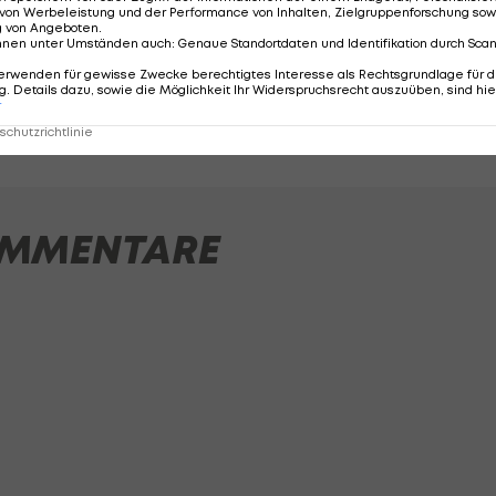
osnien
interessiert
von Werbeleistung und der Performance von Inhalten, Zielgruppenforschung sow
g von Angeboten
.
ÖFB-Team
Deutsche Bundesliga
4
nnen unter Umständen auch
:
Genaue Standortdaten und Identifikation durch Sca
erwenden für gewisse Zwecke berechtigtes Interesse als Rechtsgrundlage für d
. Details dazu, sowie die Möglichkeit Ihr Widerspruchsrecht auszuüben, sind hie
r
chutzrichtlinie
MMENTARE