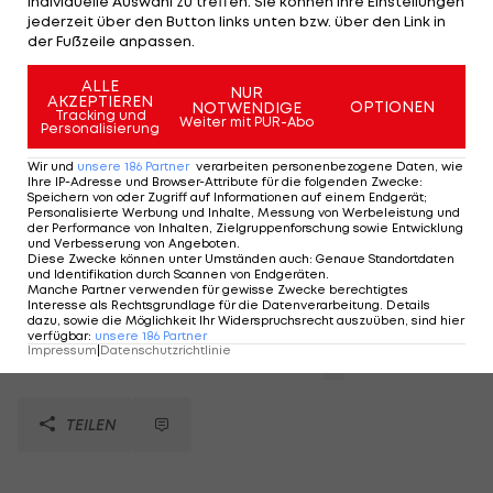
individuelle Auswahl zu treffen. Sie können Ihre Einstellungen
Mehr zum Thema
jederzeit über den Button links unten bzw. über den Link in
der Fußzeile anpassen.
ALLE
NUR
AKZEPTIEREN
OPTIONEN
NOTWENDIGE
Tracking und
Weiter mit PUR-Abo
Personalisierung
Wir und
unsere
186
Partner
verarbeiten personenbezogene Daten, wie
Ihre IP-Adresse und Browser-Attribute für die folgenden Zwecke
:
Speichern von oder Zugriff auf Informationen auf einem Endgerät;
Personalisierte Werbung und Inhalte, Messung von Werbeleistung und
der Performance von Inhalten, Zielgruppenforschung sowie Entwicklung
und Verbesserung von Angeboten
.
Diese Zwecke können unter Umständen auch
:
Genaue Standortdaten
und Identifikation durch Scannen von Endgeräten
.
7-7-1-Rekord-Outfit:
Matchworn-T
Manche Partner verwenden für gewisse Zwecke berechtigtes
Worn & signed von
Michael Gre
Interesse als Rechtsgrundlage für die Datenverarbeitung. Details
dazu, sowie die Möglichkeit Ihr Widerspruchsrecht auszuüben, sind hier
Michael Strasser
ersteigern
verfügbar
:
unsere
186
Partner
Verbände
Verbände
Impressum
|
Datenschutzrichtlinie
TEILEN