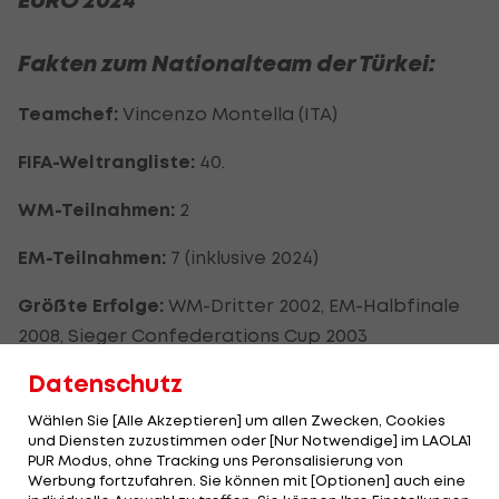
Fakten zum Nationalteam der Türkei:
Teamchef:
Vincenzo Montella (ITA)
FIFA-Weltrangliste:
40.
WM-Teilnahmen:
2
EM-Teilnahmen:
7 (inklusive 2024)
Größte Erfolge:
WM-Dritter 2002, EM-Halbfinale
2008, Sieger Confederations Cup 2003
Datenschutz
Wählen Sie [Alle Akzeptieren] um allen Zwecken, Cookies
und Diensten zuzustimmen oder [Nur Notwendige] im LAOLA1
Türkeis Spiele bei der EURO 2024
PUR Modus, ohne Tracking uns Peronsalisierung von
Werbung fortzufahren. Sie können mit [Optionen] auch eine