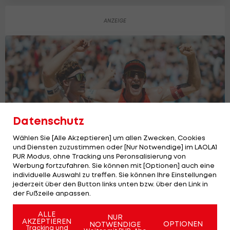
Datenschutz
Wählen Sie [Alle Akzeptieren] um allen Zwecken, Cookies
und Diensten zuzustimmen oder [Nur Notwendige] im LAOLA1
PUR Modus, ohne Tracking uns Peronsalisierung von
Werbung fortzufahren. Sie können mit [Optionen] auch eine
individuelle Auswahl zu treffen. Sie können Ihre Einstellungen
Beach-Volleyball: Alle drei ÖVV-Duos
jederzeit über den Button links unten bzw. über den Link in
überstehen WM-Gruppenphase
der Fußzeile anpassen.
Volleyball
ALLE
NUR
AKZEPTIEREN
OPTIONEN
NOTWENDIGE
Tracking und