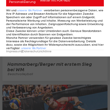
Weiter mit PUR-Abo
Personalisierung
Wir und
unsere
186
Partner
verarbeiten personenbezogene Daten, wie
Ihre IP-Adresse und Browser-Attribute für die folgenden Zwecke
:
Speichern von oder Zugriff auf Informationen auf einem Endgerät;
Personalisierte Werbung und Inhalte, Messung von Werbeleistung und
der Performance von Inhalten, Zielgruppenforschung sowie Entwicklung
und Verbesserung von Angeboten
.
Diese Zwecke können unter Umständen auch
:
Genaue Standortdaten
und Identifikation durch Scannen von Endgeräten
.
Manche Partner verwenden für gewisse Zwecke berechtigtes
Interesse als Rechtsgrundlage für die Datenverarbeitung. Details
dazu, sowie die Möglichkeit Ihr Widerspruchsrecht auszuüben, sind hier
verfügbar
:
unsere
186
Partner
Impressum
|
Datenschutzrichtlinie
Hammarberg/Berger mit erstem Sieg
bei WM
Beachvolleyball