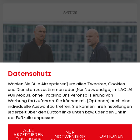
Datenschutz
Wählen Sie [Alle Akzeptieren] um allen Zwecken, Cookies
und Diensten zuzustimmen oder [Nur Notwendige] im LAOLA1
PUR Modus, ohne Tracking uns Peronsalisierung von
Werbung fortzufahren. Sie können mit [Optionen] auch eine
individuelle Auswahl zu treffen. Sie können Ihre Einstellungen
Salzburg denkt wohl an 18-jährigen
jederzeit über den Button links unten bzw. über den Link in
Offensivmann aus Polen
der Fußzeile anpassen.
Bundesliga
36
ALLE
NUR
AKZEPTIEREN
OPTIONEN
NOTWENDIGE
Tracking und