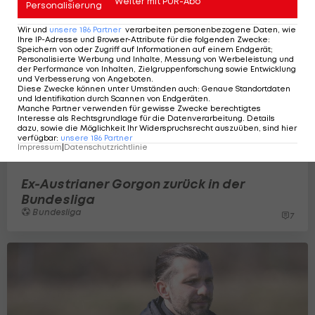
Weiter mit PUR-Abo
Personalisierung
Wir und
unsere
186
Partner
verarbeiten personenbezogene Daten, wie
Ihre IP-Adresse und Browser-Attribute für die folgenden Zwecke
:
Speichern von oder Zugriff auf Informationen auf einem Endgerät;
Personalisierte Werbung und Inhalte, Messung von Werbeleistung und
der Performance von Inhalten, Zielgruppenforschung sowie Entwicklung
und Verbesserung von Angeboten
.
Diese Zwecke können unter Umständen auch
:
Genaue Standortdaten
und Identifikation durch Scannen von Endgeräten
.
Manche Partner verwenden für gewisse Zwecke berechtigtes
Interesse als Rechtsgrundlage für die Datenverarbeitung. Details
dazu, sowie die Möglichkeit Ihr Widerspruchsrecht auszuüben, sind hier
verfügbar
:
unsere
186
Partner
Impressum
|
Datenschutzrichtlinie
Ex-Austrianer Gorgon zurück in der
Bundesliga
Bundesliga
7