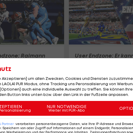
ndzone: Raimann
User Endzone: Er kan
 Garrett
wirklich alles
hutz
sragend
l
Football
le Akzeptieren] um allen Zwecken, Cookies und Diensten zuzustimme
 LAOLA1 PUR Modus, ohne Tracking uns Peronsalisierung von Werbung
[Optionen] auch eine individuelle Auswahl zu treffen. Sie können Ihre
den Button links unten bzw. über den Link in der Fußzeile anpassen.
ZEPTIEREN
NUR NOTWENDIGE
OPTI
Personalisierung
Weiter mit PUR-Abo
6
Partner
verarbeiten personenbezogene Daten, wie Ihre IP-Adresse und Browser-
e
:
Speichern von oder Zugriff auf Informationen auf einem Endgerät; Personalisi
von Werbeleistung und der Performance von Inhalten, Zielgruppenforschung sow