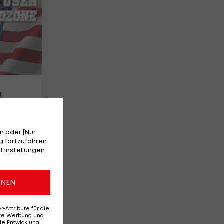
n
n oder [Nur
 fortzufahren.
 Einstellungen
ONEN
Attribute für die
erte Werbung und
ie Entwicklung