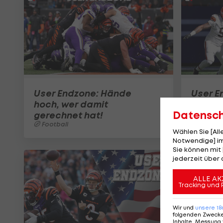
User Endzone: Hände
User E
hoch, wer damit
solide,
Datensc
gerechnet hat!
herau
Football
Footbal
Wählen Sie [Al
Notwendige] im
Sie können mit 
jederzeit über 
ALLE AK
Tracking und 
Wir und
unsere
18
folgenden Zweck
Inhalte, Messung 