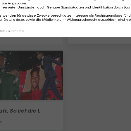
g von Angeboten
.
nnen unter Umständen auch
:
Genaue Standortdaten und Identifikation durch Sca
erwenden für gewisse Zwecke berechtigtes Interesse als Rechtsgrundlage für d
User Endzone: Der
. Details dazu, sowie die Möglichkeit Ihr Widerspruchsrecht auszuüben, sind hie
unfreiwillige Touchd
r
chutzrichtlinie
Football
ft: So lief die 1.
l