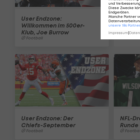
und Verbesserun
Diese Zwecke kö
Endgeräten
.
Manche Partner v
User Endzone:
Datenverarbeitung
Willkommen im 500er-
unsere
186
Partne
Klub, Joe Burrow
Impressum
|
Datens
Football
User Endzone: Der
NFL-Dra
Chiefs-September
Runde
Football
Footbal