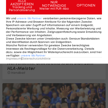
ALLE
NUR
AKZEPTIEREN
OPTIONEN
NOTWENDIGE
Tracking und
Weiter mit PUR-Abo
Personalisierung
Wir und
unsere
186
Partner
verarbeiten personenbezogene Daten, wie
Ihre IP-Adresse und Browser-Attribute für die folgenden Zwecke
:
Speichern von oder Zugriff auf Informationen auf einem Endgerät;
Personalisierte Werbung und Inhalte, Messung von Werbeleistung und
der Performance von Inhalten, Zielgruppenforschung sowie Entwicklung
und Verbesserung von Angeboten
.
Diese Zwecke können unter Umständen auch
:
Genaue Standortdaten
und Identifikation durch Scannen von Endgeräten
.
Manche Partner verwenden für gewisse Zwecke berechtigtes
Interesse als Rechtsgrundlage für die Datenverarbeitung. Details
dazu, sowie die Möglichkeit Ihr Widerspruchsrecht auszuüben, sind hier
verfügbar
:
unsere
186
Partner
Impressum
|
Datenschutzrichtlinie
Nervenkrimi! UHK Krems krönt sich zum
HLA-Meister
Handball