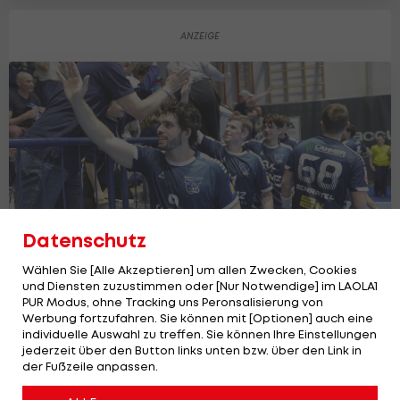
Datenschutz
Wählen Sie [Alle Akzeptieren] um allen Zwecken, Cookies
und Diensten zuzustimmen oder [Nur Notwendige] im LAOLA1
PUR Modus, ohne Tracking uns Peronsalisierung von
HLA: Grunddurchgangs-Sieger Vöslau
Werbung fortzufahren. Sie können mit [Optionen] auch eine
gegen Lipizzanerheimat
individuelle Auswahl zu treffen. Sie können Ihre Einstellungen
Handball
jederzeit über den Button links unten bzw. über den Link in
der Fußzeile anpassen.