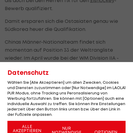
als auch bei den Herren fix für den
Eishockey
-
Bewerb qualifiziert.
Damit ersparen sich die Ostasiaten genau wie
Südkorea heuer die Qualifikation.
Chinas Männer-Nationalteam findet sich
momentan auf Position 33 der Weltrangliste
wieder. Im April wurde bei der WM Division IIA -
also der D-WM - als Vierter ein Podestplatz knapp
Datenschutz
verpasst.
Wählen Sie [Alle Akzeptieren] um allen Zwecken, Cookies
Etwas besser sieht die Situation bei den Frauen
und Diensten zuzustimmen oder [Nur Notwendige] im LAOLA1
PUR Modus, ohne Tracking uns Peronsalisierung von
aus. Die Damen-Nationalmannschaft liegt
Werbung fortzufahren. Sie können mit [Optionen] auch eine
momentan auf Rang 20 der Weltrangliste und
individuelle Auswahl zu treffen. Sie können Ihre Einstellungen
jederzeit über den Button links unten bzw. über den Link in
kann bereits auf eine beachtliche Olympia- und
der Fußzeile anpassen.
WM-Geschichte zurückblicken.
ALLE
NUR
AKZEPTIEREN
Bei den ersten Olympischen Winterspielen mit
OPTIONEN
NOTWENDIGE