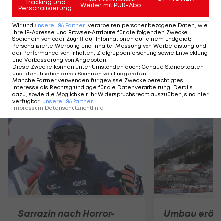
Tracking und
Weiter mit PUR-Abo
Personalisierung
einem Damen-
Eishockey
-Bewerb 1998 in Nagano
konnte man den 4. Platz erreichen. Außerdem
Wir und
unsere
186
Partner
verarbeiten personenbezogene Daten, wie
Ihre IP-Adresse und Browser-Attribute für die folgenden Zwecke
:
nahm man 2002 und 2010 an den Spielen teil. Auf
Speichern von oder Zugriff auf Informationen auf einem Endgerät;
Personalisierte Werbung und Inhalte, Messung von Werbeleistung und
WM-Ebene konnte man sich immerhin von 1992 bis
der Performance von Inhalten, Zielgruppenforschung sowie Entwicklung
und Verbesserung von Angeboten
.
2009 durchgehend in der Weltgruppe halten.
Diese Zwecke können unter Umständen auch
:
Genaue Standortdaten
und Identifikation durch Scannen von Endgeräten
.
Manche Partner verwenden für gewisse Zwecke berechtigtes
Interesse als Rechtsgrundlage für die Datenverarbeitung. Details
dazu, sowie die Möglichkeit Ihr Widerspruchsrecht auszuüben, sind hier
Mehr zum Thema
verfügbar
:
unsere
186
Partner
Impressum
|
Datenschutzrichtlinie
Sarrazin nach Horror-
Umbau eröff