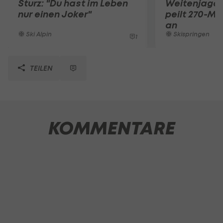
Sturz: "Du hast im Leben
Weitenjagd 
nur einen Joker"
peilt 270-Me
an
Ski Alpin
Skispringen
1
TEILEN
KOMMENTARE