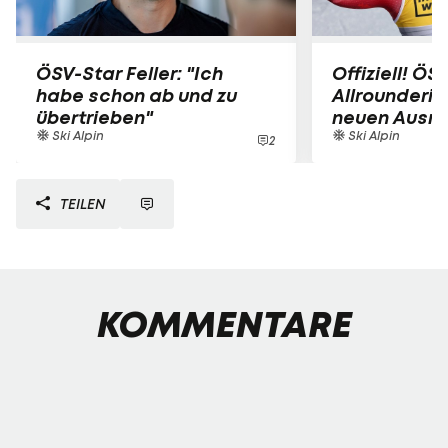
ÖSV-Star Feller: "Ich
Offiziell! ÖS
habe schon ab und zu
Allrounderin
übertrieben"
neuen Ausrü
Ski Alpin
Ski Alpin
2
TEILEN
KOMMENTARE