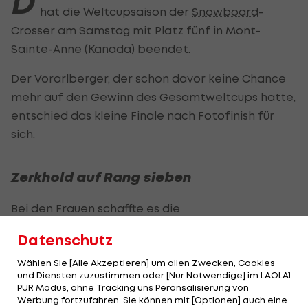
D
hat die Weltcupsaison der
Snowboard
-
Crosser am Samstag mit Platz fünf in Mont-
Sainte-Anne (Kanada) beendet.
Der Vorarlberger, der schon davor keine Chance
mehr auf den Gewinn des Gesamtweltcups hatte,
entschied das kleine Finale nach Fotofinish für
sich.
Zerkhold auf Rang sieben
Bei den Frauen schaffte es die
Niederösterreicherin Pia Zerkhold auf Rang
Datenschutz
sieben. Die Gesamtweltcuperfolge holten sich
Tagessiegerin Charlotte Banks (GBR) und Leon
Wählen Sie [Alle Akzeptieren] um allen Zwecken, Cookies
und Diensten zuzustimmen oder [Nur Notwendige] im LAOLA1
Ulbricht (GER).
PUR Modus, ohne Tracking uns Peronsalisierung von
Werbung fortzufahren. Sie können mit [Optionen] auch eine