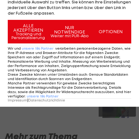
Bei den Männern ging der Sieg am letzten
individuelle Auswahl zu treffen. Sie können Ihre Einstellungen
jederzeit über den Button links unten bzw. über den Link in
Weltcup-Tag an den Australier Adam Lambert.
der Fußzeile anpassen.
Jakob Dusek und Lukas Pachner scheiterten im
ALLE
Viertelfinale.
NUR
AKZEPTIEREN
OPTIONEN
NOTWENDIGE
Tracking und
Weiter mit PUR-Abo
Personalisierung
Die einzigartige Karriere des Manuel
Wir und
unsere
186
Partner
verarbeiten personenbezogene Daten, wie
Ihre IP-Adresse und Browser-Attribute für die folgenden Zwecke
:
Fettner
Speichern von oder Zugriff auf Informationen auf einem Endgerät;
Personalisierte Werbung und Inhalte, Messung von Werbeleistung und
der Performance von Inhalten, Zielgruppenforschung sowie Entwicklung
und Verbesserung von Angeboten
.
Diese Zwecke können unter Umständen auch
:
Genaue Standortdaten
SLIDESHOW
und Identifikation durch Scannen von Endgeräten
.
Manche Partner verwenden für gewisse Zwecke berechtigtes
STARTEN
Interesse als Rechtsgrundlage für die Datenverarbeitung. Details
dazu, sowie die Möglichkeit Ihr Widerspruchsrecht auszuüben, sind hier
verfügbar
:
unsere
186
Partner
Impressum
|
Datenschutzrichtlinie
Mehr zum Thema