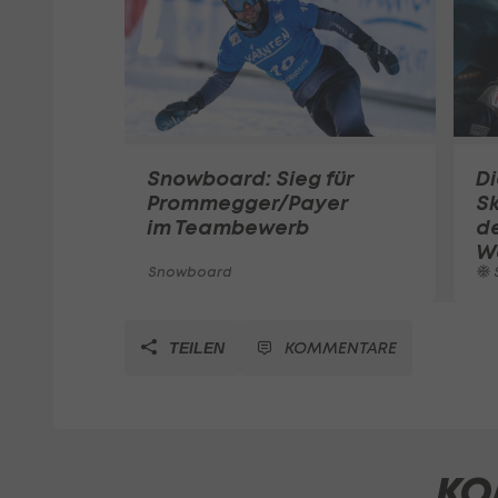
Snowboard: Sieg für
Di
Prommegger/Payer
Sk
im Teambewerb
d
W
Snowboard
S
KOMMENTARE
TEILEN
KO