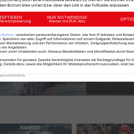
den Button links unten bzw. über den Link in der Fußzeile anpassen.
nur den fünften Platz. Der Sieg ging dort an Brookes.
ZEPTIEREN
NUR NOTWENDIGE
OPTI
Personalisierung
Weiter mit PUR-Abo
r-Spektakels in Klagenfurt
6
Partner
verarbeiten personenbezogene Daten, wie Ihre IP-Adresse und Browser-
e
:
Speichern von oder Zugriff auf Informationen auf einem Endgerät; Personalisi
von Werbeleistung und der Performance von Inhalten, Zielgruppenforschung sow
g von Angeboten
.
nnen unter Umständen auch
:
Genaue Standortdaten und Identifikation durch Sca
SLIDESHOW
erwenden für gewisse Zwecke berechtigtes Interesse als Rechtsgrundlage für d
. Details dazu, sowie die Möglichkeit Ihr Widerspruchsrecht auszuüben, sind hie
STARTEN
r
chutzrichtlinie
9 Bilder