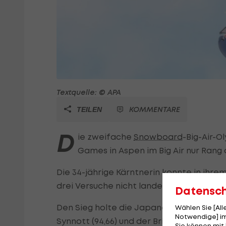
Textquelle: © APA
KOMMENTARE
TEILEN
D
ie zweifache
Snowboard
-Big-Air-O
Games in Aspen im Big Air nur Rang 
Die 34-jährige Kärntnerin konnte in ihre
drei Versuche nicht landen und schrieb nu
Datensc
Den Sieg holte die Japanerin Cocomo Mu
Wählen Sie [Al
Notwendige] im
Synnott (94,66) und der Britin Mia Brookes 
Sie können mit 