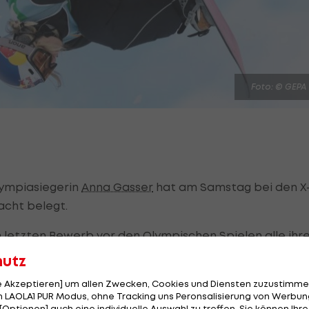
Foto: © GEPA
lympiasiegerin
Anna Gasser
hat am Samstag bei den X
acht belegt.
m letzten Bewerb vor den Olympischen Spielen alle ihr
r 17 Punkte an.
hutz
rase (96,66) vor der Neuseeländerin Zoi Sadowski-
le Akzeptieren] um allen Zwecken, Cookies und Diensten zuzustimme
 LAOLA1 PUR Modus, ohne Tracking uns Peronsalisierung von Werbung
(91).
[Optionen] auch eine individuelle Auswahl zu treffen. Sie können Ihre