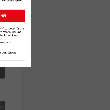
ONEN
Attribute für die
erte Werbung und
ie Entwicklung
nnen von
ie
r verfügbar
: