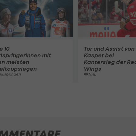
e 10
Tor und Assist von
ispringerinnen mit
Kasper bei
en meisten
Kantersieg der Re
eltcupsiegen
Wings
kispringen
NHL
MMENTARE