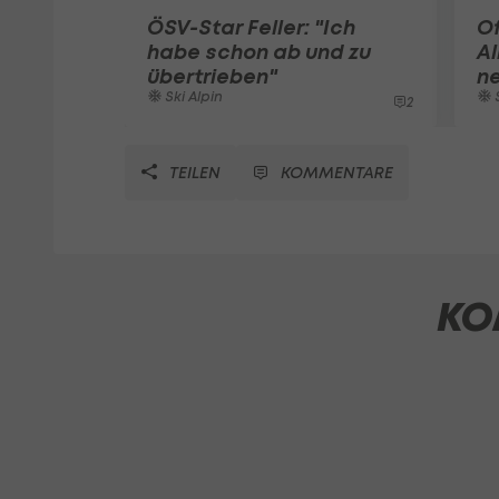
ÖSV-Star Feller: "Ich
Of
habe schon ab und zu
Al
übertrieben"
n
Ski Alpin
S
2
TEILEN
KOMMENTARE
KO