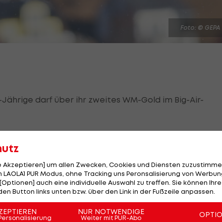
Foto: © GEPA
1-Jährige darf über ihr zweites WM-Gold im Big-Air-
gewinnt in ihrer Spezialdisziplin vor der Japanerin
hutz
ht an die Australierin Coady Tess, die auf 153,25 Punkte
le Akzeptieren] um allen Zwecken, Cookies und Diensten zuzustimme
 LAOLA1 PUR Modus, ohne Tracking uns Peronsalisierung von Werbung
reits uneinholbar in Führung. Diesen kann sie nicht
[Optionen] auch eine individuelle Auswahl zu treffen. Sie können Ihre
den Button links unten bzw. über den Link in der Fußzeile anpassen.
ht fällt.
ZEPTIEREN
NUR NOTWENDIGE
OPTI
be, den ich je bestritten habe", schildert Gasse
Personalisierung
Weiter mit PUR-Abo