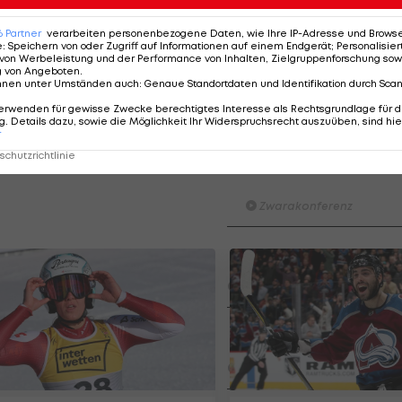
s Limit gegangen und ich bin froh, dass alle heil unten
6
Partner
verarbeiten personenbezogene Daten, wie Ihre IP-Adresse und Browser-
erigen Bedingungen an.
e
:
Speichern von oder Zugriff auf Informationen auf einem Endgerät; Personalisi
von Werbeleistung und der Performance von Inhalten, Zielgruppenforschung sow
g von Angeboten
.
h habe heute sicher nicht meine besten Tricks gezeigt,
nnen unter Umständen auch
:
Genaue Standortdaten und Identifikation durch Sca
, resümiert sie.
erwenden für gewisse Zwecke berechtigtes Interesse als Rechtsgrundlage für d
. Details dazu, sowie die Möglichkeit Ihr Widerspruchsrecht auszuüben, sind hie
r
chutzrichtlinie
Der legendäre Durchmar
Tirol I #Zwarakonferenz Hi
Zwarakonferenz
Am Stammtisch bei Andy Ogr
Knett
Stammtisch
I schau a #LigaZWA - Die Hig
Runde)
I schau a LigaZWA