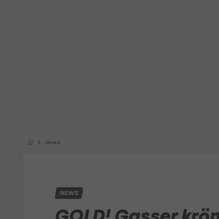
News
NEWS
GOLD! Gasser krönt