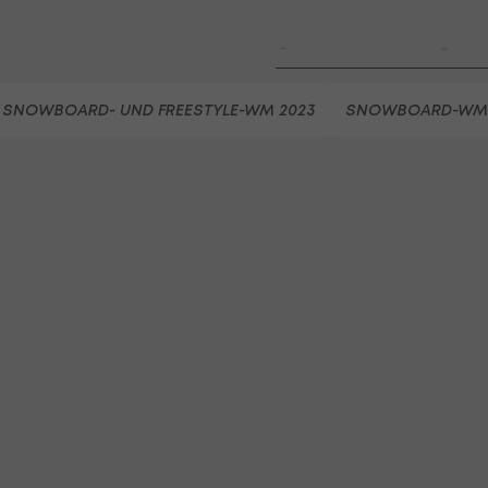
LigaZwa-Auftaktsieg
Fußball - ADMIRAL 2. Liga
FC Hertha Wels - SV Austria
SNOWBOARD- UND FREESTYLE-WM 2023
SNOWBOARD-WM
Fußball - ADMIRAL 2. Liga