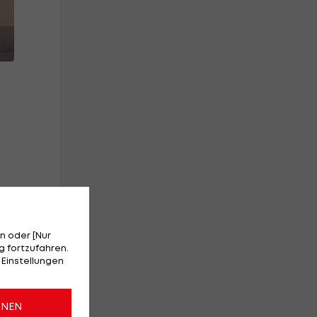
n oder [Nur
 fortzufahren.
 Einstellungen
ONEN