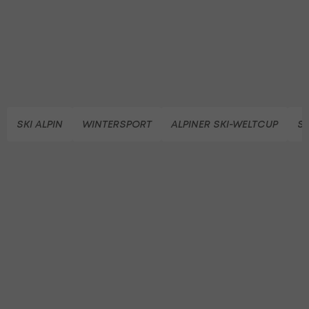
SKI ALPIN
WINTERSPORT
ALPINER SKI-WELTCUP
SK