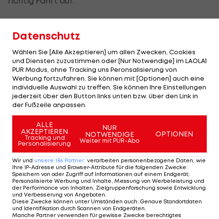
richtig Fahrt auf.
Los geht es am Freitag mit dem Super-G. Am
Datenschutz
Samstag folgt der absolute Höhepunkt mit der
spektakulären Lauberhornabfahrt.
Wählen Sie [Alle Akzeptieren] um allen Zwecken, Cookies
und Diensten zuzustimmen oder [Nur Notwendige] im LAOLA1
Den traditionellen Schlusspunkt bildet auch heuer
PUR Modus, ohne Tracking uns Peronsalisierung von
Werbung fortzufahren. Sie können mit [Optionen] auch eine
wieder der Slalom am Sonntag.
individuelle Auswahl zu treffen. Sie können Ihre Einstellungen
jederzeit über den Button links unten bzw. über den Link in
der Fußzeile anpassen.
Die Startzeiten der Lauberhornrennen
ALLE
NUR
AKZEPTIEREN
OPTIONEN
NOTWENDIGE
Tracking und
Weiter mit PUR-Abo
DATUM
ZEIT
BEWERB
Personalisierung
Wir und
unsere
186
Partner
verarbeiten personenbezogene Daten, wie
1.
Ihre IP-Adresse und Browser-Attribute für die folgenden Zwecke
:
Di., 13.1.
12:30
Ergebnis
Speichern von oder Zugriff auf Informationen auf einem Endgerät;
Abfahrtstraining
Personalisierte Werbung und Inhalte, Messung von Werbeleistung und
der Performance von Inhalten, Zielgruppenforschung sowie Entwicklung
und Verbesserung von Angeboten
.
2.
Diese Zwecke können unter Umständen auch
:
Genaue Standortdaten
Mi., 14.1.
12:30
Abgesagt
und Identifikation durch Scannen von Endgeräten
.
Abfahrtstraining
Manche Partner verwenden für gewisse Zwecke berechtigtes