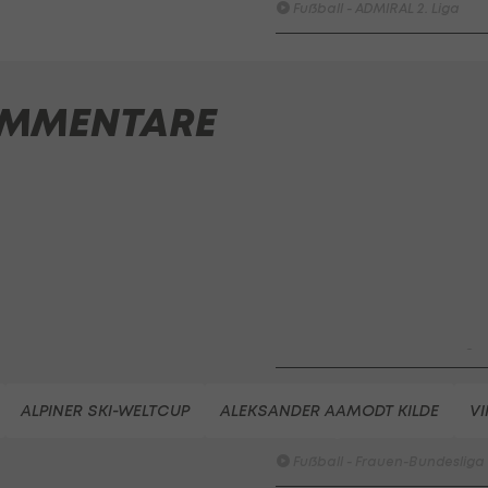
Fußball - ADMIRAL 2. Liga
SV Austria Salzburg - First
Vienna FC 1894
MMENTARE
Fußball - ADMIRAL 2. Liga
FC Red Bull Salzburg - FC
Blau-Weiß Linz / Kleinmünch
Fußball - Frauen-Bundesliga
HIGHLIGHTS: SpG
Südburgenland / TSV
Hartberg überrascht die
Vienna
Fußball - Frauen-Bundesliga
First Vienna FC 1894 - SpG
ALPINER SKI-WELTCUP
ALEKSANDER AAMODT KILDE
V
Südburgenland / TSV
Hartberg
Fußball - Frauen-Bundesliga