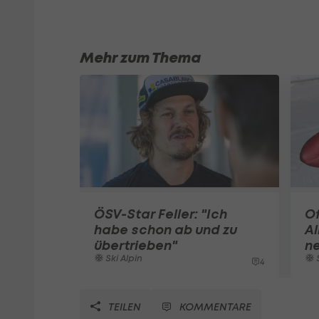
Mehr zum Thema
ÖSV-Star Feller: "Ich
Of
habe schon ab und zu
Al
übertrieben"
n
Ski Alpin
S
4
TEILEN
KOMMENTARE