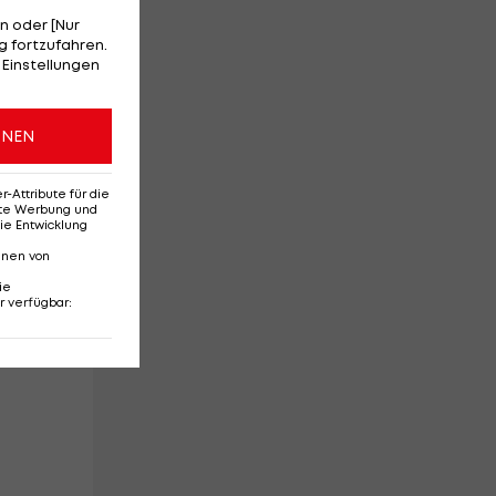
n oder [Nur
er
 fortzufahren.
 Einstellungen
nn
ONEN
Attribute für die
erte Werbung und
ie Entwicklung
nnen von
er,
ie
r verfügbar
: