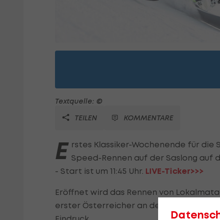
Textquelle: ©
TEILEN
KOMMENTARE
E
rstes Klassiker-Wochenende für die S
Speed-Rennen auf der Saslong auf 
- Start ist um 11:45 Uhr.
LIVE-Ticker>>>
Eröffnet wird das Rennen von Lokalmata
erster Österreicher an den Start. Der Kä
Datensc
Eindruck.