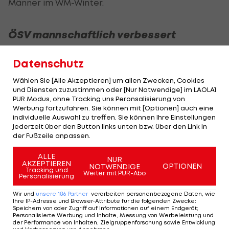
Männer im WM-Winter.
ÖSV mannschaftlich verbessert
Österreichs Asse zeigen sich deutlich besser als
Datenschutz
am Vortag in der Abfahrt. Zwei weitere ÖSV-
Wählen Sie [Alle Akzeptieren] um allen Zwecken, Cookies
Athleten schaffen es unter die Top-10:
Vincent
und Diensten zuzustimmen oder [Nur Notwendige] im LAOLA1
Kriechmayr
wird Sechster (+0,81),
Daniel
PUR Modus, ohne Tracking uns Peronsalisierung von
Werbung fortzufahren. Sie können mit [Optionen] auch eine
Danklmaier
Neunter (+1,00).
individuelle Auswahl zu treffen. Sie können Ihre Einstellungen
jederzeit über den Button links unten bzw. über den Link in
Stefan Eichberger
, in der Abfahrt beim Weltcup-
der Fußzeile anpassen.
Debüt 20., liefert eine weitere Talentprobe und
ALLE
NUR
wird 14. (+1,24).
Otmar Striedinger
wird 23.
AKZEPTIEREN
OPTIONEN
NOTWENDIGE
Tracking und
Weiter mit PUR-Abo
(+1,37),
Daniel Hemetsberger
landet auf Rang 25
Personalisierung
(+1,44).
Wir und
unsere
186
Partner
verarbeiten personenbezogene Daten, wie
Ihre IP-Adresse und Browser-Attribute für die folgenden Zwecke
:
Speichern von oder Zugriff auf Informationen auf einem Endgerät;
Raphael Haaser
und
Stefan Babinsky
sind mit
Personalisierte Werbung und Inhalte, Messung von Werbeleistung und
der Performance von Inhalten, Zielgruppenforschung sowie Entwicklung
starken Zwischenzeiten ebenso auf dem Weg zu