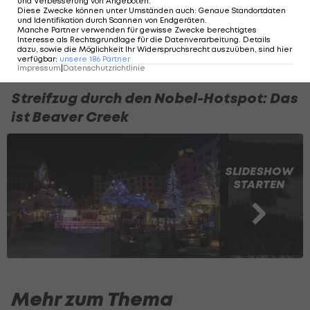
und Verbesserung von Angeboten
.
Diese Zwecke können unter Umständen auch
:
Genaue Standortdaten
guten Platzierungen, scheiden aber aus.
und Identifikation durch Scannen von Endgeräten
.
Manche Partner verwenden für gewisse Zwecke berechtigtes
Interesse als Rechtsgrundlage für die Datenverarbeitung. Details
dazu, sowie die Möglichkeit Ihr Widerspruchsrecht auszuüben, sind hier
Ergebnis des Super-G>>>
verfügbar
:
unsere
186
Partner
Impressum
|
Datenschutzrichtlinie
Streifzug durch den Nobel-Hotspot: Das
ist Beaver Creek
SLIDESHOW
STARTEN
Mehr zum Thema