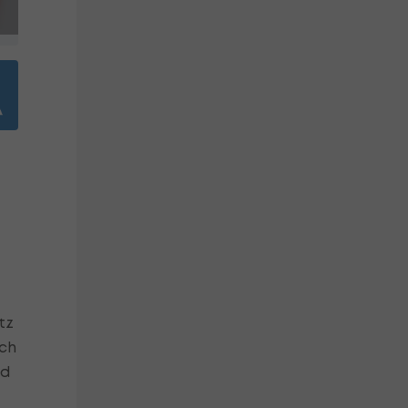
tz
ich
nd