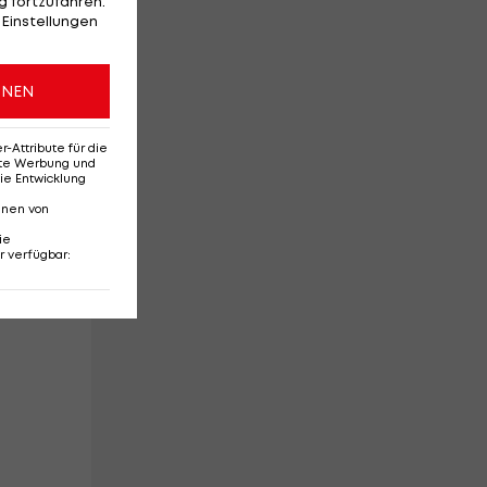
 fortzufahren.
 Einstellungen
in
ONEN
Attribute für die
in
erte Werbung und
ie Entwicklung
m
nnen von
ie
r verfügbar
: