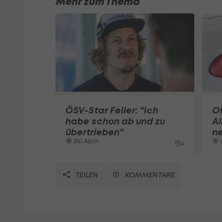
Mehr zum Thema
ÖSV-Star Feller: "Ich
Of
habe schon ab und zu
Al
übertrieben"
n
Ski Alpin
S
4
TEILEN
KOMMENTARE