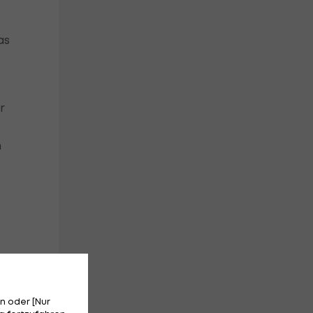
as
r
n
n oder [Nur