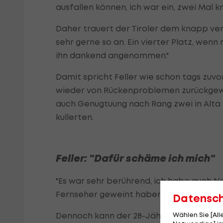
ausfallen können, ich war ein, zwei Mal 
Daher trauert der Tiroler dem knapp ver
sehr gerne so an. Ein vierter Platz, wenn
ihn dankend angenommen."
Damit spricht Feller wie schon tags zuv
wieder von Rückenproblemen zurückgewo
auch Genugtuung nach Rang zwei in Alta
kullerten.
Feller: "Dafür schäme ich mich"
"Es war sehr berührend, ich habe auch 
Fernseher geweint haben. Dafür schäme i
Datensc
Wählen Sie [Al
Dennoch kann der 28-Jährige nun "beruh