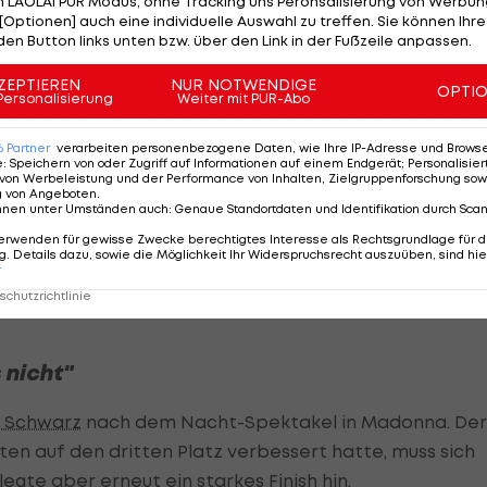
 LAOLA1 PUR Modus, ohne Tracking uns Peronsalisierung von Werbung
tplatzierter in der Slalom-Wertung ins neue Jahr. Nach
[Optionen] auch eine individuelle Auswahl zu treffen. Sie können Ihre
den Button links unten bzw. über den Link in der Fußzeile anpassen.
nter Leader
Henrik Kristoffersen
. "Ich kann pushen und b
ahren Spaß!", resümiert der zufriedene Tiroler.
ZEPTIEREN
NUR NOTWENDIGE
OPTI
Personalisierung
Weiter mit PUR-Abo
 ist nur im Kopf" >>>
6
Partner
verarbeiten personenbezogene Daten, wie Ihre IP-Adresse und Browser-
scheibenproblemen laboriert, will Feller auch weiterh
e
:
Speichern von oder Zugriff auf Informationen auf einem Endgerät; Personalisi
von Werbeleistung und der Performance von Inhalten, Zielgruppenforschung sow
äufe bestreiten. Ob er in Adelboden beide RTL vor de
g von Angeboten
.
nnen unter Umständen auch
:
Genaue Standortdaten und Identifikation durch Sca
 aber noch nicht fest, betont der Technik-Spezialist,
erwenden für gewisse Zwecke berechtigtes Interesse als Rechtsgrundlage für d
estplatz erreicht hat (2.). "Das kommt auf den Körper
. Details dazu, sowie die Möglichkeit Ihr Widerspruchsrecht auszuüben, sind hie
r
 lassen. Ich trainiere auf jeden Fall darauf hin."
chutzrichtlinie
 nicht"
 Schwarz
nach dem Nacht-Spektakel in Madonna. Der
ten auf den dritten Platz verbessert hatte, muss sich
egte aber erneut ein starkes Finish hin.