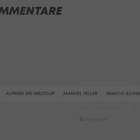
MMENTARE
Highlights: Munteres Hin un
Her geht an Wels
Fußball - ADMIRAL 2. Liga
ADMIRAL Hüttengaudi:
Alexander Joppich erzielt d
Tor der 1. Runde
Hüttengaudi
Der legendäre Durchmarsch
des FC Wacker Tirol I
#Zwarakonferenz History
Zwarakonferenz
ALPINER SKI-WELTCUP
MANUEL FELLER
MARCO SCHW
Am Stammtisch bei Andy
Ogris: Christopher Knett
Stammtisch