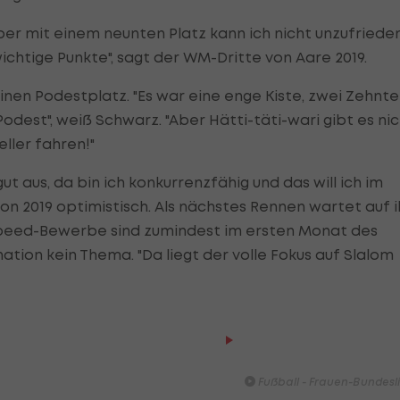
ber mit einem neunten Platz kann ich nicht unzufriede
wichtige Punkte", sagt der WM-Dritte von Aare 2019.
inen Podestplatz. "
Es war eine enge Kiste, zwei Zehnte
odest", weiß Schwarz. "Aber Hätti-täti-wari gibt es nic
ller fahren!"
ut aus, da bin ich konkurrenzfähig und das will ich im
von 2019 optimistisch. Als nächstes Rennen wartet auf 
 Speed-Bewerbe sind zumindest im ersten Monat des
tion kein Thema. "Da liegt der volle Fokus auf Slalom
HIGHLIGHTS: LASK - SK St
Graz
Fußball - Frauen-Bundesl