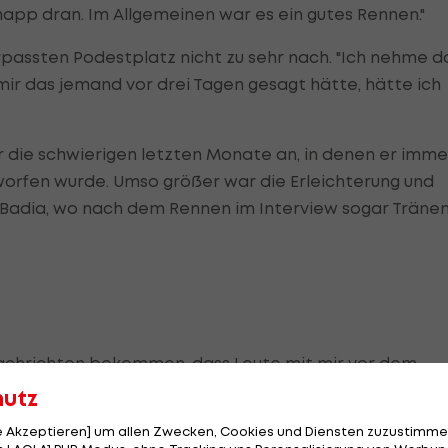
knapp dran. Im Allgemeinen war es ein gutes Rennen."
passten Podestplatz nicht zu sehr nach. "Ich nehme d
 mir das jemand vor drei Tagen gesagt hätte, hätte ich
or die schwierigen letzten Monate an, in denen er imme
rfen wurde. Umso größer war die Erleichterung und
 Badia, wo nach dem Rennen im Interview sogar Träne
Nachrichten bekommen, dass Leute mit mir vor dem
ch mich eh noch immer", sagt Feller.
hutz
le Akzeptieren] um allen Zwecken, Cookies und Diensten zuzustimme
igt in die Weihnachtspause gehen und den Flow