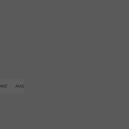
d
as
ARZ
MADONNA DI CAMPIGLIO