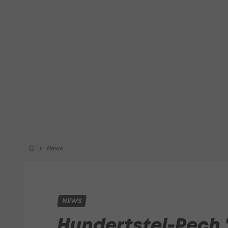
News
NEWS
Hundertstel-Pech "