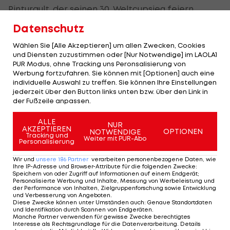
Pinturault, der seinen 30. Weltcupsieg feiern
konnte, wollte sich ohnehin nicht allzu viel mit
Datenschutz
Statistiken beschäftigen: "Ich bin nicht wegen
Wählen Sie [Alle Akzeptieren] um allen Zwecken, Cookies
Zahlen hier, sondern um zu attackieren und Spaß
und Diensten zuzustimmen oder [Nur Notwendige] im LAOLA1
zu haben."
PUR Modus, ohne Tracking uns Peronsalisierung von
Werbung fortzufahren. Sie können mit [Optionen] auch eine
individuelle Auswahl zu treffen. Sie können Ihre Einstellungen
Das gelang ihm in Lech/Zürs sehr gut. Am Weg ins
jederzeit über den Button links unten bzw. über den Link in
Finale setzte er sich zunächst gegen den Tiroler
der Fußzeile anpassen.
Dominik Raschner durch. Danach schlug er den
ALLE
NUR
Schweizer Überraschungsmann Semyel Bissig und
AKZEPTIEREN
OPTIONEN
NOTWENDIGE
Tracking und
Weiter mit PUR-Abo
im Halbfinale den Deutschen Alexander Schmid. In
Personalisierung
einem hochklassigen Finale konnte sich der
Wir und
unsere
186
Partner
verarbeiten personenbezogene Daten, wie
Ihre IP-Adresse und Browser-Attribute für die folgenden Zwecke
:
Franzose dann gegen
Henrik Kristoffersen
knapp
Speichern von oder Zugriff auf Informationen auf einem Endgerät;
Personalisierte Werbung und Inhalte, Messung von Werbeleistung und
durchsetzen.
der Performance von Inhalten, Zielgruppenforschung sowie Entwicklung
und Verbesserung von Angeboten
.
Diese Zwecke können unter Umständen auch
:
Genaue Standortdaten
"Es war ein gutes Rennen von mir und ich habe
und Identifikation durch Scannen von Endgeräten
.
Manche Partner verwenden für gewisse Zwecke berechtigtes
gutes Skifahren gezeigt", sagte der 29-Jährige, der
Interesse als Rechtsgrundlage für die Datenverarbeitung. Details