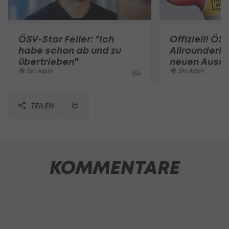
ÖSV-Star Feller: "Ich
Offiziell! ÖS
habe schon ab und zu
Allrounderin
übertrieben"
neuen Ausrü
Ski Alpin
Ski Alpin
4
TEILEN
KOMMENTARE