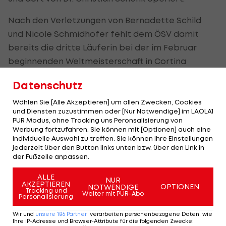
Nach den Verletzungen von Bernadette Schild
und Nicole Schmidhofer fehlt dem ÖSV damit
bereits die dritte Läuferin bei der im Februar
beginnenden Weltmeisterschaft in Cortina
d'Ampezzo.
Datenschutz
Wählen Sie [Alle Akzeptieren] um allen Zwecken, Cookies
Lange Verletzungsliste bei Ortlieb
und Diensten zuzustimmen oder [Nur Notwendige] im LAOLA1
PUR Modus, ohne Tracking uns Peronsalisierung von
Ortlieb weiß aus leidvoller Erfahrung, was nun auf
Werbung fortzufahren. Sie können mit [Optionen] auch eine
individuelle Auswahl zu treffen. Sie können Ihre Einstellungen
sie zukommt. Die 24-Jährige hatte in der
jederzeit über den Button links unten bzw. über den Link in
Vergangenheit bereits einen Patellasehnenriss,
der Fußzeile anpassen.
dazu kam ein Kreuzband-, Innenband- und
ALLE
NUR
Meniskus-Riss. Insgesamt wurde ihr Knie schon vier
AKZEPTIEREN
OPTIONEN
NOTWENDIGE
Tracking und
Weiter mit PUR-Abo
Mal operiert. Das war aber bei Weitem noch nicht
Personalisierung
alles: Ein Oberarm-Trümmerbruch,
Wir und
unsere
186
Partner
verarbeiten personenbezogene Daten, wie
Ihre IP-Adresse und Browser-Attribute für die folgenden Zwecke
:
Schambeinbruch, ein Bruch im Becken, zwei