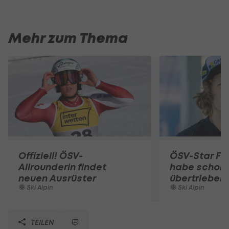
Mehr zum Thema
Offiziell! ÖSV-
ÖSV-Star Fell
Allrounderin findet
habe schon 
neuen Ausrüster
übertrieben
Ski Alpin
Ski Alpin
TEILEN