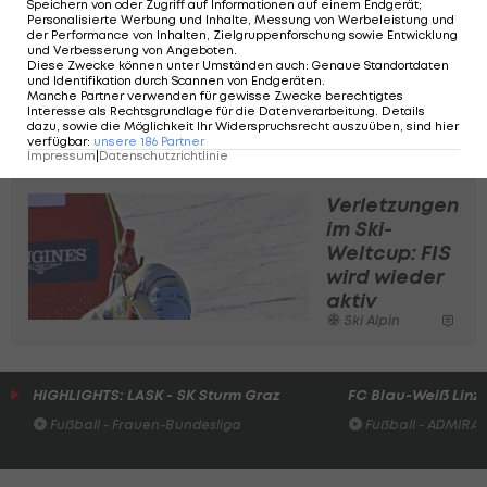
Speichern von oder Zugriff auf Informationen auf einem Endgerät;
Personalisierte Werbung und Inhalte, Messung von Werbeleistung und
Sprunggelenks-Verletzungen, drei Brüche des
der Performance von Inhalten, Zielgruppenforschung sowie Entwicklung
und Verbesserung von Angeboten
.
Mittelhandknochens, eine Schulterluxation samt
Diese Zwecke können unter Umständen auch
:
Genaue Standortdaten
und Identifikation durch Scannen von Endgeräten
.
Knochentransplantation, eine Rippenfraktur
Manche Partner verwenden für gewisse Zwecke berechtigtes
sowie einige Brüche der Nase komplettieren
Interesse als Rechtsgrundlage für die Datenverarbeitung. Details
dazu, sowie die Möglichkeit Ihr Widerspruchsrecht auszuüben, sind hier
Ortliebs Krankenakte.
verfügbar
:
unsere
186
Partner
Impressum
|
Datenschutzrichtlinie
Verletzungen
im Ski-
Weltcup: FIS
wird wieder
aktiv
Ski Alpin
HIGHLIGHTS: LASK - SK Sturm Graz
FC Blau-Weiß Linz 
Fußball - Frauen-Bundesliga
Fußball - ADMIRAL 