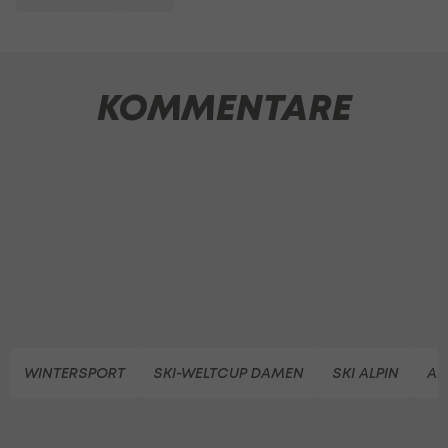
KOMMENTARE
WINTERSPORT
SKI-WELTCUP DAMEN
SKI ALPIN
AL