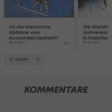
Ist der klassische
Die Startlist
Abfahrer vom
Hahnenkamm
Aussterben bedroht?
in Kitzbühel
Ski Alpin
Ski Alpin
2
TEILEN
KOMMENTARE