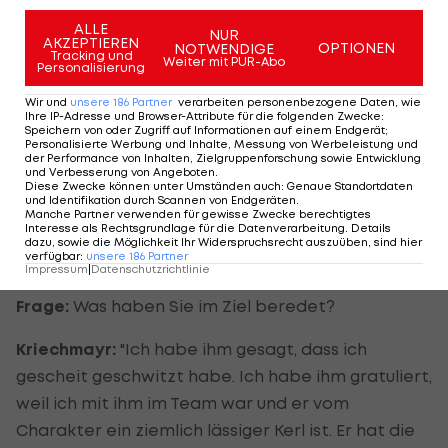
geworden ist, da habe ich sehr geschwitzt. Ich
ALLE
NUR
AKZEPTIEREN
möchte schon erwähnen, dass ich mich irrsinnig
OPTIONEN
NOTWENDIGE
Tracking und
Weiter mit PUR-Abo
Personalisierung
für Romed freue. Er war oft, wie er noch für
Österreich gefahren ist, der Buhmann der Nation.
Wir und
unsere
186
Partner
verarbeiten personenbezogene Daten, wie
Ihre IP-Adresse und Browser-Attribute für die folgenden Zwecke
:
Er hat so viel Kritik abgekriegt, oft nicht zurecht. Er
Speichern von oder Zugriff auf Informationen auf einem Endgerät;
Personalisierte Werbung und Inhalte, Messung von Werbeleistung und
hat oft über Social Media ziemlich Kritik
der Performance von Inhalten, Zielgruppenforschung sowie Entwicklung
und Verbesserung von Angeboten
.
einstecken müssen, dabei war viel Kritik, die
Diese Zwecke können unter Umständen auch
:
Genaue Standortdaten
und Identifikation durch Scannen von Endgeräten
.
ziemlich tief war. Dass er das jetzt erreicht hat, ist
Manche Partner verwenden für gewisse Zwecke berechtigtes
Interesse als Rechtsgrundlage für die Datenverarbeitung. Details
für ihn eine große Genugtuung. Da möchte ich den
dazu, sowie die Möglichkeit Ihr Widerspruchsrecht auszuüben, sind hier
verfügbar
:
unsere
186
Partner
Hut ziehen."
Impressum
|
Datenschutzrichtlinie
Frage:
Was haben Sie im Ziel beredet?
Kriechmayr:
"Ich habe ihm gesagt, dass ich
gescheit geschwitzt habe. Ich habe ihm gratuliert,
weil ich mit ihm im Team war und er vom
Charakter ein ziemlich lässiger Kerl ist. Er hat die