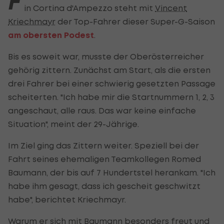
F
in Cortina d'Ampezzo steht mit
Vincent
Kriechmayr
der Top-Fahrer dieser Super-G-Saison
am obersten Podest
.
Bis es soweit war, musste der Oberösterreicher
gehörig zittern. Zunächst am Start, als die ersten
drei Fahrer bei einer schwierig gesetzten Passage
scheiterten. "Ich habe mir die Startnummern 1, 2, 3
angeschaut, alle raus. Das war keine einfache
Situation", meint der 29-Jährige.
Im Ziel ging das Zittern weiter. Speziell bei der
Fahrt seines ehemaligen Teamkollegen Romed
Baumann, der bis auf 7 Hundertstel herankam. "Ich
habe ihm gesagt, dass ich gescheit geschwitzt
habe", berichtet Kriechmayr.
Warum er sich mit Baumann besonders freut und