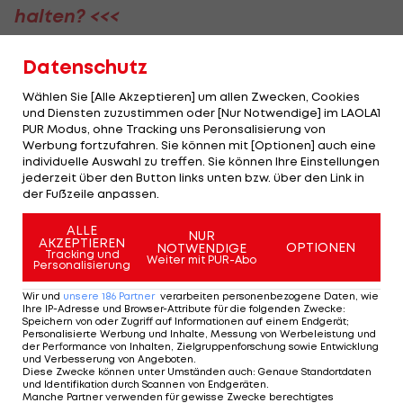
halten? <<<
Datenschutz
Hirscher: "Was er geleistet hat, ist nicht
zu fassen"
Wählen Sie [Alle Akzeptieren] um allen Zwecken, Cookies
und Diensten zuzustimmen oder [Nur Notwendige] im LAOLA1
PUR Modus, ohne Tracking uns Peronsalisierung von
Hirscher gerät nach dem Ritt des
Motorrad
-
Werbung fortzufahren. Sie können mit [Optionen] auch eine
Spezialisten über 8.276 Kilometer durch
Peru
,
individuelle Auswahl zu treffen. Sie können Ihre Einstellungen
jederzeit über den Button links unten bzw. über den Link in
Bolivien und Argentinien ins Schwärmen.
der Fußzeile anpassen.
"Was er geleistet hat, ist nicht zu fassen. Als
ALLE
NUR
Außenstehender kann man das gar nicht
AKZEPTIEREN
OPTIONEN
NOTWENDIGE
Tracking und
Weiter mit PUR-Abo
Personalisierung
einordnen. Alleine heute ist er hunderte Kilometer
auf dem Bock oben gesessen. Ich glaube, er ist
Wir und
unsere
186
Partner
verarbeiten personenbezogene Daten, wie
Ihre IP-Adresse und Browser-Attribute für die folgenden Zwecke
:
froh, dass es vorbei ist."
Speichern von oder Zugriff auf Informationen auf einem Endgerät;
Personalisierte Werbung und Inhalte, Messung von Werbeleistung und
der Performance von Inhalten, Zielgruppenforschung sowie Entwicklung
Hirscher-Papa Ferdinand hat Walkner zu dem
und Verbesserung von Angeboten
.
Diese Zwecke können unter Umständen auch
:
Genaue Standortdaten
Piloten gemacht, der er heute ist. Marcel und
und Identifikation durch Scannen von Endgeräten
.
Manche Partner verwenden für gewisse Zwecke berechtigtes