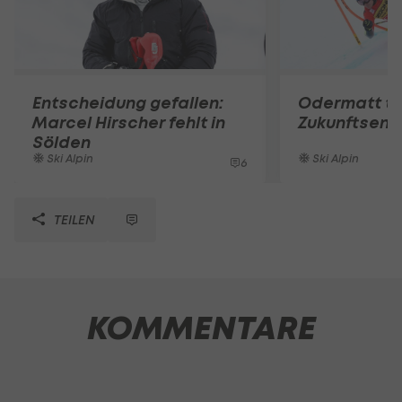
Entscheidung gefallen:
Odermatt tri
Marcel Hirscher fehlt in
Zukunftsent
Sölden
Ski Alpin
Ski Alpin
6
TEILEN
KOMMENTARE