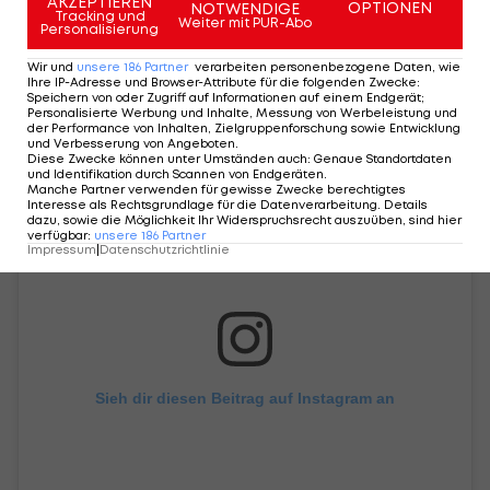
AKZEPTIEREN
OPTIONEN
NOTWENDIGE
Tracking und
Weiter mit PUR-Abo
Das "Hochzeitsfoto" von Lucas Braathen und
Personalisierung
Felix Neureuther
:
Wir und
unsere
186
Partner
verarbeiten personenbezogene Daten, wie
Ihre IP-Adresse und Browser-Attribute für die folgenden Zwecke
:
Speichern von oder Zugriff auf Informationen auf einem Endgerät;
Personalisierte Werbung und Inhalte, Messung von Werbeleistung und
der Performance von Inhalten, Zielgruppenforschung sowie Entwicklung
und Verbesserung von Angeboten
.
Diese Zwecke können unter Umständen auch
:
Genaue Standortdaten
und Identifikation durch Scannen von Endgeräten
.
Manche Partner verwenden für gewisse Zwecke berechtigtes
Interesse als Rechtsgrundlage für die Datenverarbeitung. Details
dazu, sowie die Möglichkeit Ihr Widerspruchsrecht auszuüben, sind hier
verfügbar
:
unsere
186
Partner
Impressum
|
Datenschutzrichtlinie
Sieh dir diesen Beitrag auf Instagram an