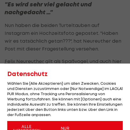
"Es wird sehr viel gelacht und
nachgedacht …"
Nun haben die beiden Turteltauben auf
Instagram ein Hochzeitsfoto gepostet. "Haben
wir es tatsächlich getan???", hat Neureuther den
Post mit dieser Fragestellung versehen.
Felix Neureuther
gilt als Spaßvogel, und auch hier
ist diese "Heirat" als Spaß zu verstehen.
Datenschutz
Das Posting sollte auch als Werbung für
Wählen Sie [Alle Akzeptieren] um allen Zwecken, Cookies
und Diensten zuzustimmen oder [Nur Notwendige] im LAOLA1
Neureuthers Podcast "Pizza & Pommes" dienen,
PUR Modus, ohne Tracking uns Peronsalisierung von
der sich in einem Kitzbühel-Spezial auch Lucas
Werbung fortzufahren. Sie können mit [Optionen] auch eine
individuelle Auswahl zu treffen. Sie können Ihre Einstellungen
Braathen widmet.
jederzeit über den Button links unten bzw. über den Link in
der Fußzeile anpassen.
"Es wird sehr viel gelacht und nachgedacht …",
verlautbarte der Mann aus Bayern.
ALLE
NUR