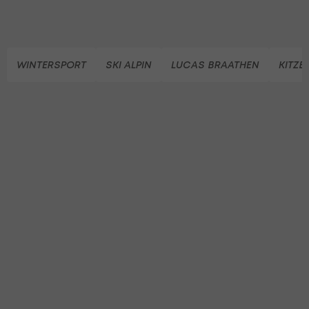
WINTERSPORT
SKI ALPIN
LUCAS BRAATHEN
KITZB