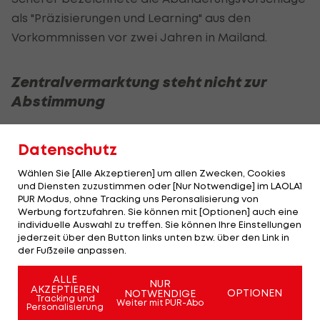
als "Präzisierungen und Learning" aus den
Vorkommnissen vor zwei Jahren in Mailand.
Zentralvermarktung steht nicht zur
Abstimmung
Über einen der Hauptstreitpunkte mit Eliasch, die
Datenschutz
geplante Zentralvermarktung, wird laut Scherer
beim Kongress, an dem auch ÖSV-Präsidentin
Wählen Sie [Alle Akzeptieren] um allen Zwecken, Cookies
und Diensten zuzustimmen oder [Nur Notwendige] im LAOLA1
Roswitha Stadlober teilnimmt, nicht direkt
PUR Modus, ohne Tracking uns Peronsalisierung von
abgestimmt. Es werde in Island aber ein Treffen
Werbung fortzufahren. Sie können mit [Optionen] auch eine
individuelle Auswahl zu treffen. Sie können Ihre Einstellungen
mit dem FIS-Chef zu diesem Thema geben.
jederzeit über den Button links unten bzw. über den Link in
der Fußzeile anpassen.
Bezüglich der Mehrheiten zu diesem Streitpunkt
merkte Scherer an: Eliasch' Zugang habe
ALLE
NUR
AKZEPTIEREN
OPTIONEN
NOTWENDIGE
möglicherweise von der Kopfanzahl eine
Tracking und
Weiter mit PUR-Abo
Personalisierung
Mehrheit, bei diesem Thema brauche es aber