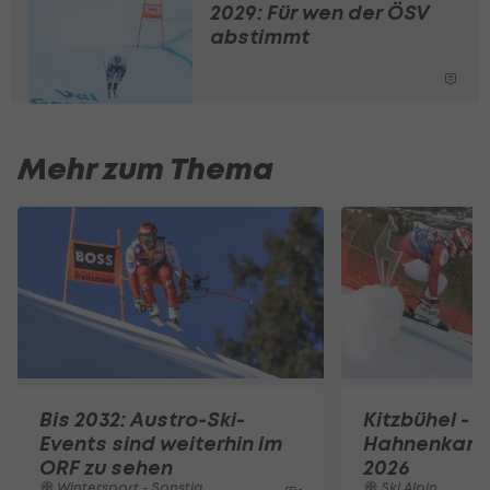
2029: Für wen der ÖSV
abstimmt
Mehr zum Thema
Bis 2032: Austro-Ski-
Kitzbühel - Z
Events sind weiterhin im
Hahnenkam
ORF zu sehen
2026
Wintersport - Sonstiges
Ski Alpin