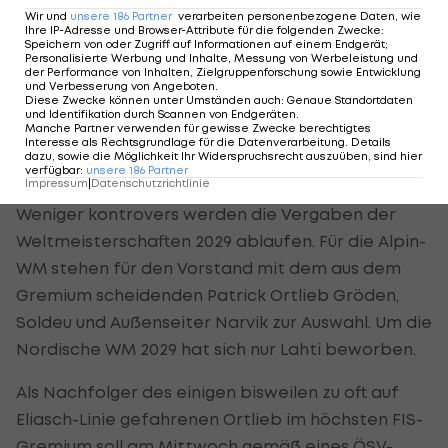
Wir und
unsere
186
Partner
verarbeiten personenbezogene Daten, wie
eine faktische Mehrheit, schließlich werde der
Ihre IP-Adresse und Browser-Attribute für die folgenden Zwecke
:
Speichern von oder Zugriff auf Informationen auf einem Endgerät;
Skiweltcup hauptsächlich von Ländern wie
Personalisierte Werbung und Inhalte, Messung von Werbeleistung und
der Performance von Inhalten, Zielgruppenforschung sowie Entwicklung
Norwegen, Deutschland, Österreich und der
und Verbesserung von Angeboten
.
Diese Zwecke können unter Umständen auch
:
Genaue Standortdaten
Schweiz getragen.
und Identifikation durch Scannen von Endgeräten
.
Manche Partner verwenden für gewisse Zwecke berechtigtes
Interesse als Rechtsgrundlage für die Datenverarbeitung. Details
dazu, sowie die Möglichkeit Ihr Widerspruchsrecht auszuüben, sind hier
WM-Vergabe ohne Reibungspunkte
verfügbar
:
unsere
186
Partner
Impressum
|
Datenschutzrichtlinie
Weniger kontrovers werden die Vergaben der
Weltmeisterschaften 2029 ablaufen. Für die Alpin-
WM stehen für den Vorstand mit dem aus dem
Gremium scheidenden Patrick Ortlieb Gröden,
Soldeu und Außenseiter Narvik zur Auswahl. Um die
Nordische WM 2029 hat sich nur Lahti beworben.
Als Nachfolger des einigen bisweilen zu oft auf
Eliasch-Linie gefahrenen Ortlieb im höchsten FIS-
Gremium soll am Mittwoch gemäß eines ÖSV-