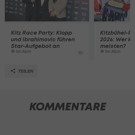
Kitz Race Party: Klopp
Kitzbühel-Pr
und Ibrahimovic führen
2026: Wer k
Star-Aufgebot an
meisten?
Ski Alpin
Ski Alpin
1
TEILEN
KOMMENTARE