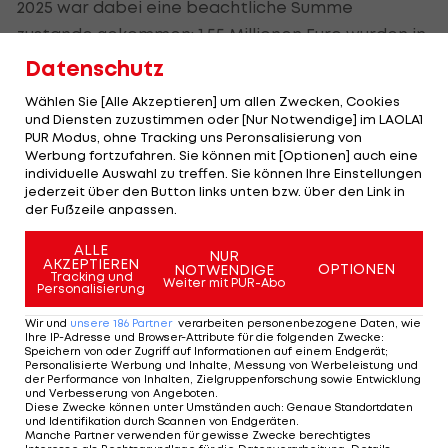
2025 war dabei eine beachtliche Summe
zustande gekommen: 1,55 Millionen Euro wurden in
die Klima-Taschen gespült.
Datenschutz
Wählen Sie [Alle Akzeptieren] um allen Zwecken, Cookies
Einer der Bestseller im Vorjahr war eine Luxusuhr
und Diensten zuzustimmen oder [Nur Notwendige] im LAOLA1
der Marke Audemars Piguet aus dem Privatbesitz
PUR Modus, ohne Tracking uns Peronsalisierung von
Werbung fortzufahren. Sie können mit [Optionen] auch eine
von "Arnie". Diese wechselte um wohlfeile 170.000
individuelle Auswahl zu treffen. Sie können Ihre Einstellungen
Euro den Besitzer.
jederzeit über den Button links unten bzw. über den Link in
der Fußzeile anpassen.
Fitness-Training mit "Arnie" oder
ALLE
NUR
AKZEPTIEREN
OPTIONEN
NOTWENDIGE
Luxusuhr unter dem Hammer
Tracking und
Weiter mit PUR-Abo
Personalisierung
Eine Luxusuhr derselben Marke stand auch heuer
Wir und
unsere
186
Partner
verarbeiten personenbezogene Daten, wie
Ihre IP-Adresse und Browser-Attribute für die folgenden Zwecke
:
wieder zum Erwerb für spendierfreudige Dinner-
Speichern von oder Zugriff auf Informationen auf einem Endgerät;
Personalisierte Werbung und Inhalte, Messung von Werbeleistung und
Besucher zum Erwerb. Gebote dafür starten bei
der Performance von Inhalten, Zielgruppenforschung sowie Entwicklung
und Verbesserung von Angeboten
.
60.000 Euro.
Diese Zwecke können unter Umständen auch
:
Genaue Standortdaten
und Identifikation durch Scannen von Endgeräten
.
Manche Partner verwenden für gewisse Zwecke berechtigtes
Weiters zu haben: ein ganz persönliches Fitness-