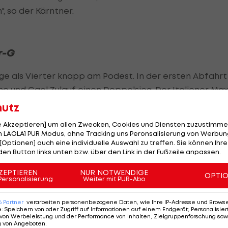
 so der Kärntner.
r-G
 als Vierter knapp am Podest. In der ersten Abfahrt
no und Gael Zulauf einen Doppelsieg. Der Italiener Max
tplatz um eine Hundertstel weg.
hutz
le Akzeptieren] um allen Zwecken, Cookies und Diensten zuzustimme
Zweiter ebenfalls am Podium. Den Sieg sicherte sich
 LAOLA1 PUR Modus, ohne Tracking uns Peronsalisierung von Werbung
 Sekunden hinter sich ließ. Den dritten Platz teilten s
[Optionen] auch eine individuelle Auswahl zu treffen. Sie können Ihre
den Button links unten bzw. über den Link in der Fußzeile anpassen.
ZEPTIEREN
NUR NOTWENDIGE
OPTI
Personalisierung
Weiter mit PUR-Abo
gen
6
Partner
verarbeiten personenbezogene Daten, wie Ihre IP-Adresse und Browser-
e
:
Speichern von oder Zugriff auf Informationen auf einem Endgerät; Personalisi
von Werbeleistung und der Performance von Inhalten, Zielgruppenforschung sow
er Abfahrt mit 350 Punkten Miggiano (SUI/219) an.
g von Angeboten
.