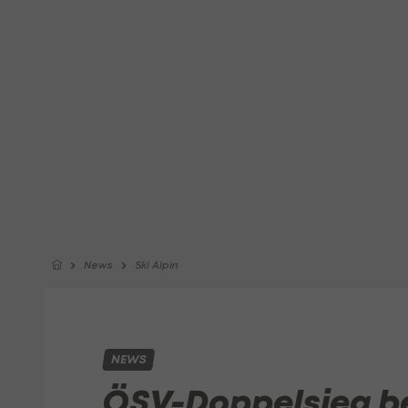
News
Ski Alpin
NEWS
ÖSV-Doppelsieg b