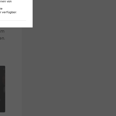
nnen von
ie
r verfügbar
:
am
en.