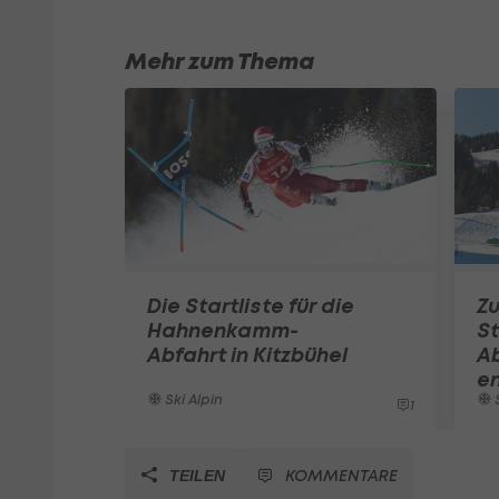
Mehr zum Thema
Die Startliste für die
Zu
Hahnenkamm-
St
Abfahrt in Kitzbühel
Ab
en
Ski Alpin
S
1
KOMMENTARE
TEILEN