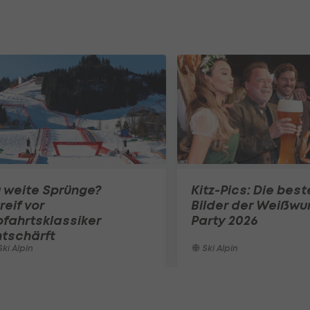
 weite Sprünge?
Kitz-Pics: Die best
reif vor
Bilder der Weißwu
fahrtsklassiker
Party 2026
tschärft
ki Alpin
Ski Alpin