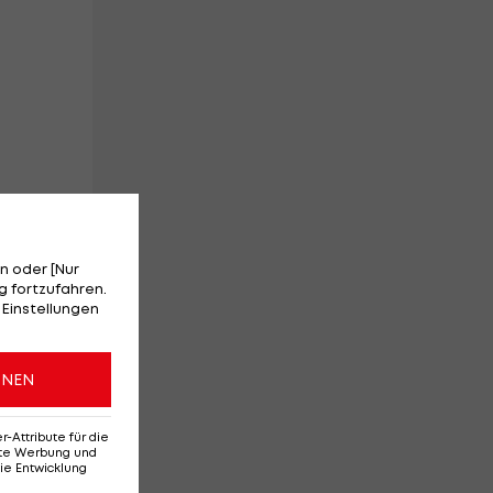
n oder [Nur
 fortzufahren.
ich
 Einstellungen
ONEN
Attribute für die
erte Werbung und
ie Entwicklung