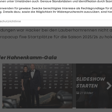
nnen unter Umständen auch
:
Genaue Standortdaten und Identifikation durch Sca
t der Kärntner die Nase klar vorne. Mit 510 Punkten
erwenden für gewisse Zwecke berechtigtes Interesse als Rechtsgrundlage für d
. Details dazu, sowie die Möglichkeit Ihr Widerspruchsrecht auszuüben, sind hie
vik (NOR), der mit 280 Punkten Zweiter ist.
r
chutzrichtlinie
Weltcup aufzeigen. Im Super-G von Bormio fuhr er auf
eidungen war Hacker bei den Lauberhornrennen nicht 
uropacup fixe Startplätze für die Saison 2025/26 zu hol
er der Hahnenkamm-Gala
SLIDESHOW
STARTEN
27 Bilder