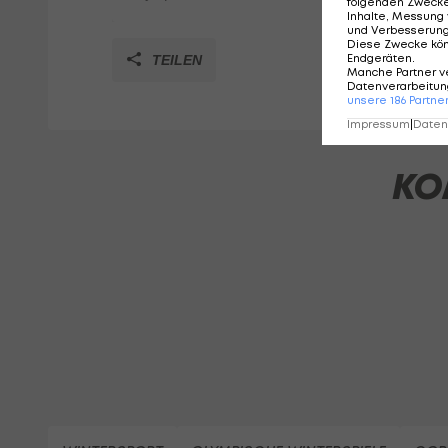
folgenden Zweck
Inhalte, Messung 
und Verbesserun
Diese Zwecke kö
Endgeräten
.
TEILEN
Manche Partner v
Datenverarbeitung
unsere
186
Partne
Impressum
|
Datens
KO