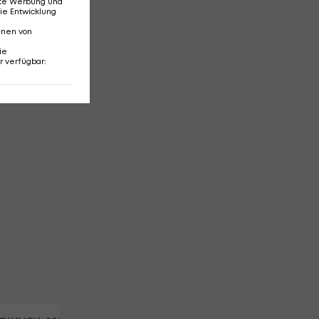
erte Werbung und
ie Entwicklung
nnen von
ie
r verfügbar
: