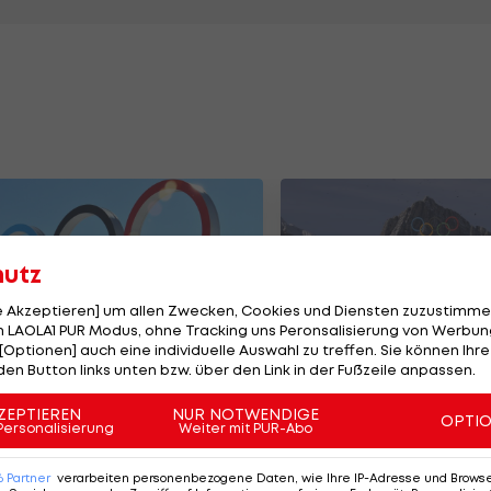
hutz
le Akzeptieren] um allen Zwecken, Cookies und Diensten zuzustimme
 LAOLA1 PUR Modus, ohne Tracking uns Peronsalisierung von Werbung
[Optionen] auch eine individuelle Auswahl zu treffen. Sie können Ihre
den Button links unten bzw. über den Link in der Fußzeile anpassen.
ese "ORF"-
Italien hebt Olymp
tarbeiter begleiten
Sicherheitsmaßn
ZEPTIEREN
NUR NOTWENDIGE
OPTI
Personalisierung
Weiter mit PUR-Abo
rch die
auf höchste Stufe
lympischen Spiele
6
Partner
verarbeiten personenbezogene Daten, wie Ihre IP-Adresse und Browser-
ympia
Olympia
11