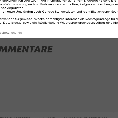
e
:
Speichern von oder Zugriff auf Informationen auf einem Endgerät; Personalisi
von Werbeleistung und der Performance von Inhalten, Zielgruppenforschung sow
g von Angeboten
.
nnen unter Umständen auch
:
Genaue Standortdaten und Identifikation durch Sca
erwenden für gewisse Zwecke berechtigtes Interesse als Rechtsgrundlage für d
. Details dazu, sowie die Möglichkeit Ihr Widerspruchsrecht auszuüben, sind hie
r
chutzrichtlinie
MMENTARE