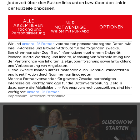
Livigno Aerials und Moguls Park nicht zu
jederzeit über den Button links unten bzw. über den Link in
vernehmen.
der Fußzeile anpassen.
ALLE
Ob seine Teilnahme nun ein Signal an die
NUR
AKZEPTIEREN
OPTIONEN
NOTWENDIGE
Tracking und
Transgender-Community sein könnte, wollte
Weiter mit PUR-Abo
Personalisierung
Lundholm nicht bewerten. "Das ist kein Thema,
Wir und
unsere
186
Partner
verarbeiten personenbezogene Daten, wie
über das ich nachgedacht habe", sagte er. "Es
Ihre IP-Adresse und Browser-Attribute für die folgenden Zwecke
:
Speichern von oder Zugriff auf Informationen auf einem Endgerät;
wurde halt von vielen Leuten aufgegriffen."
Personalisierte Werbung und Inhalte, Messung von Werbeleistung und
der Performance von Inhalten, Zielgruppenforschung sowie Entwicklung
und Verbesserung von Angeboten
.
Zum Medaillenspiegel >>>
Diese Zwecke können unter Umständen auch
:
Genaue Standortdaten
und Identifikation durch Scannen von Endgeräten
.
Manche Partner verwenden für gewisse Zwecke berechtigtes
Interesse als Rechtsgrundlage für die Datenverarbeitung. Details
Große Medaillen-Party im Österreich-
dazu, sowie die Möglichkeit Ihr Widerspruchsrecht auszuüben, sind hier
verfügbar
:
unsere
186
Partner
Haus
Impressum
|
Datenschutzrichtlinie
SLIDESHOW
STARTEN