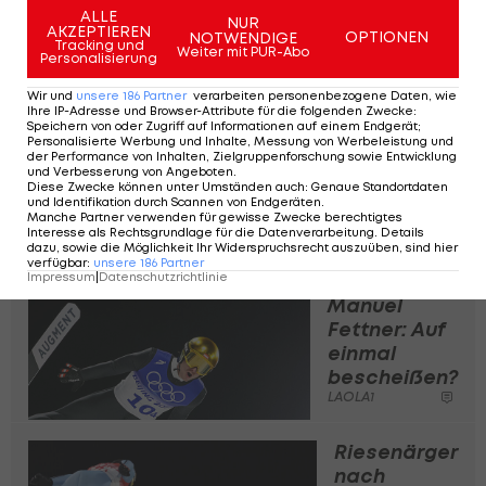
Anzugkontrolleur:
ALLE
NUR
AKZEPTIEREN
Nachfolger nicht
OPTIONEN
NOTWENDIGE
Tracking und
Weiter mit PUR-Abo
der Richtige
Personalisierung
LAOLA1
Wir und
unsere
186
Partner
verarbeiten personenbezogene Daten, wie
Ihre IP-Adresse und Browser-Attribute für die folgenden Zwecke
:
Speichern von oder Zugriff auf Informationen auf einem Endgerät;
Ärger über
Personalisierte Werbung und Inhalte, Messung von Werbeleistung und
Mixed:
der Performance von Inhalten, Zielgruppenforschung sowie Entwicklung
und Verbesserung von Angeboten
.
"Damen-
Diese Zwecke können unter Umständen auch
:
Genaue Standortdaten
Skispringen
und Identifikation durch Scannen von Endgeräten
.
Manche Partner verwenden für gewisse Zwecke berechtigtes
zerstört"
Interesse als Rechtsgrundlage für die Datenverarbeitung. Details
dazu, sowie die Möglichkeit Ihr Widerspruchsrecht auszuüben, sind hier
LAOLA1
verfügbar
:
unsere
186
Partner
Impressum
|
Datenschutzrichtlinie
Manuel
Fettner: Auf
einmal
bescheißen?
LAOLA1
Riesenärger
nach