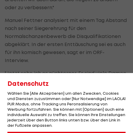
oder zu verbessern."
Manuel Fettner analysiert mit einem Tag Abstand
nach seiner Siegerehrung für den
Normalschanzenbewerb die Disqualifikationen
abgeklärt. In der ersten Enttäuschung sei es auch
für ihn komisch gewesen, sagt er im ORF-
Interview.
"Jetzt sehe ich es nüchterner. Es sind viele Damen
kontrolliert und nicht disqualifiziert worden.
Datenschutz
Natürlich hätte man es früher lösen können, aber
Wählen Sie [Alle Akzeptieren] um allen Zwecken, Cookies
wir wollen alle einen fairen Sport. Man sieht, dass
und Diensten zuzustimmen oder [Nur Notwendige] im LAOLA1
PUR Modus, ohne Tracking uns Peronsalisierung von
sie zurecht disqualifiziert wurden, sonst wären sie
Werbung fortzufahren. Sie können mit [Optionen] auch eine
nicht disqualifiziert worden."
individuelle Auswahl zu treffen. Sie können Ihre Einstellungen
jederzeit über den Button links unten bzw. über den Link in
der Fußzeile anpassen.
Ex-