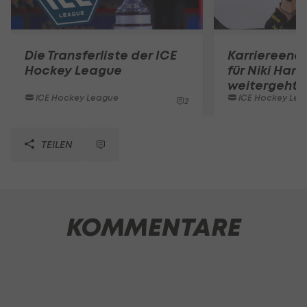
Die Transferliste der ICE
Karriereend
Hockey League
für Niki Hart
weitergeht
ICE Hockey League
ICE Hockey Lea
2
TEILEN
KOMMENTARE