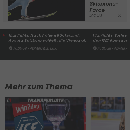
Skisprung-
Farce
LAOLA1
Highlights: Nach frühem Rückstand:
Highlights: Torfesti
Austria Salzburg schießt die Vienna ab
den FAC überrasc
Fußball - ADMIRAL 2. Liga
Fußball - ADMIRAL 
Mehr zum Thema