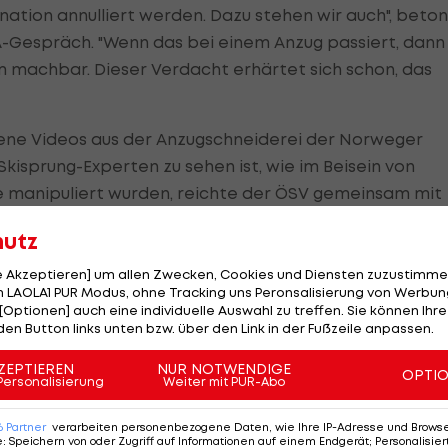
ation annulliert werden. Dazu stehen wir auch", beton
-Gespräch. "Wenn das bei einem Anzug passiert, dann
m machbar. Dieser Verdacht erhärtet sich schon, das
 Videos aus der Anzugschneiderei der Norweger
Skisprung-Experten zu sehen ist, wie im Beisein von
 manipuliert wurden, reichte der ÖSV gemeinsam mit
r FIS ein.
hutz
agt Stecher. Nun müsse nachgehakt werden, auch ÖSV-
le Akzeptieren] um allen Zwecken, Cookies und Diensten zuzustimme
u laufend mit der FIS in Kontakt. "Das gehört sich nicht
 LAOLA1 PUR Modus, ohne Tracking uns Peronsalisierung von Werbung
[Optionen] auch eine individuelle Auswahl zu treffen. Sie können Ihre
affen", erklärt Stecher.
den Button links unten bzw. über den Link in der Fußzeile anpassen.
ZEPTIEREN
NUR NOTWENDIGE
OPTI
Personalisierung
Weiter mit PUR-Abo
et
6
Partner
verarbeiten personenbezogene Daten, wie Ihre IP-Adresse und Browser-
e
:
Speichern von oder Zugriff auf Informationen auf einem Endgerät; Personalisi
temisch betrogen wurde", sagt Horst Hüttel,