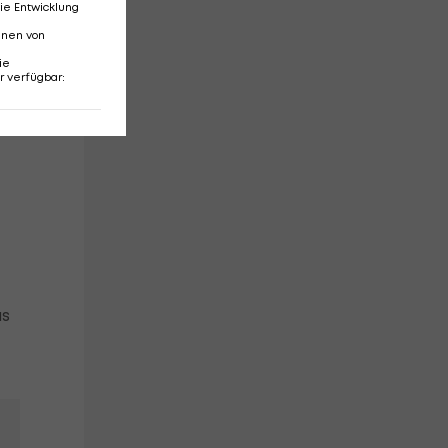
ie Entwicklung
nnen von
ie
r verfügbar
:
as