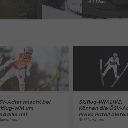
13 Bilder
V-Adler mischt bei
Skiflug-WM LIVE:
kiflug-WM um
Können die ÖSV-Ad
daille mit
Prevc Paroli biete
kispringen
Skispringen