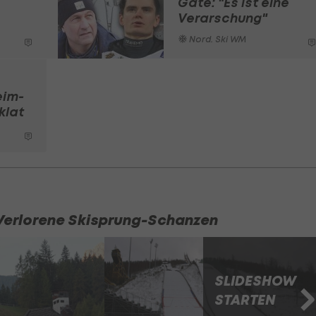
Gate: "Es ist eine
Verarschung"
Nord. Ski WM
eim-
klat
 Verlorene Skisprung-Schanzen
SLIDESHOW
STARTEN