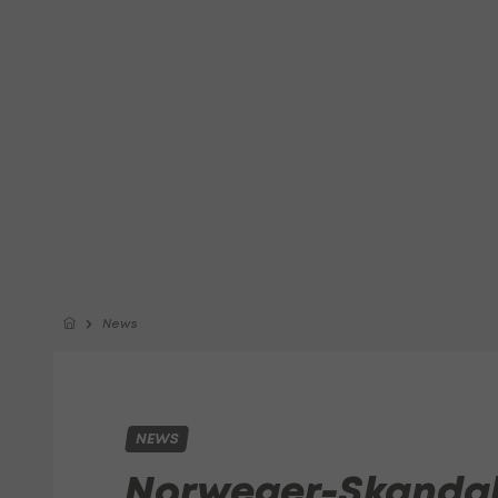
News
NEWS
Norweger-Skandal: