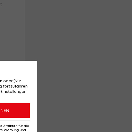
t
n oder [Nur
,
 fortzufahren.
 Einstellungen
ONEN
Attribute für die
erte Werbung und