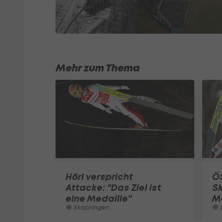
Mehr zum Thema
Hörl verspricht
ÖS
Attacke: "Das Ziel ist
S
eine Medaille"
Me
Skispringen
S