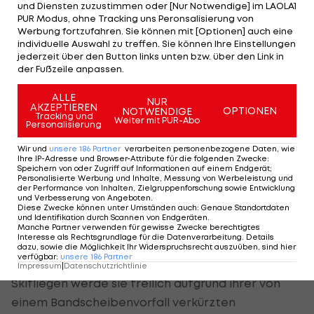
nach Skandinavien nehmen, die 18-jährige
und Diensten zuzustimmen oder [Nur Notwendige] im LAOLA1
PUR Modus, ohne Tracking uns Peronsalisierung von
Oberösterreicherin ist nach ihren WM-Leistungen
Werbung fortzufahren. Sie können mit [Optionen] auch eine
nicht mehr aus der Equipe wegzudenken.
individuelle Auswahl zu treffen. Sie können Ihre Einstellungen
jederzeit über den Button links unten bzw. über den Link in
der Fußzeile anpassen.
Mühlbacher wird Skifliegen auslassen
ALLE
NUR
AKZEPTIEREN
OPTIONEN
NOTWENDIGE
Tracking und
In Oslo, Lillehammer und Lahti wird jeweils auf
Weiter mit PUR-Abo
Personalisierung
Großschanzen gesprungen. Mühlbacher fühlt sich
Wir und
unsere
186
Partner
verarbeiten personenbezogene Daten, wie
dafür gerüstet, nachdem sie in Planica erstmals
Ihre IP-Adresse und Browser-Attribute für die folgenden Zwecke
:
Speichern von oder Zugriff auf Informationen auf einem Endgerät;
seit fünf Monaten über einen großen Bakken
Personalisierte Werbung und Inhalte, Messung von Werbeleistung und
der Performance von Inhalten, Zielgruppenforschung sowie Entwicklung
gegangen ist.
und Verbesserung von Angeboten
.
Diese Zwecke können unter Umständen auch
:
Genaue Standortdaten
und Identifikation durch Scannen von Endgeräten
.
"Es war für mich ein Schritt in die richtige Richtung,
Manche Partner verwenden für gewisse Zwecke berechtigtes
Interesse als Rechtsgrundlage für die Datenverarbeitung. Details
auch in Bezug auf die Raw Air", sagte die Team-
dazu, sowie die Möglichkeit Ihr Widerspruchsrecht auszuüben, sind hier
verfügbar
:
unsere
186
Partner
Vizeweltmeisterin auf Anfrage der APA. Das
Impressum
|
Datenschutzrichtlinie
Skifliegen werde sie freilich aufgrund ihrer von
einem Bandscheibenvorfall verkürzten