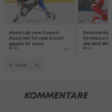
Nach Lob vom Coach:
Entscheiden
Rossi mit Tor und Assist
für Marco K
gegen St. Louis
die Red Win
NHL
NHL
7
TEILEN
KOMMENTARE