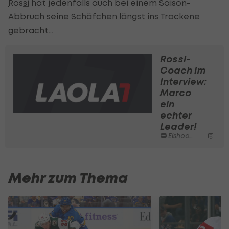
Rossi
hat jedenfalls auch bei einem Saison-
Abbruch seine Schäfchen längst ins Trockene
gebracht…
Rossi-
Coach im
Interview:
Marco
ein
echter
Leader!
Eishockey
Mehr zum Thema