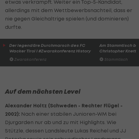
etwas verkrampft. Weiter ein Top-5-Kandidat,
allerdings mit dem Wettbewerbsnachteil, dass er
nie gegen Gleichaltrige spielen (und dominieren)
durfte.
Der legendäre Durchmarsch des FC
Am Stammtisch bei
Wacker Tirol I #Zwarakonferenz History
Christopher Knett
Zwarakonferenz
Stammtisch
Auf dem nächsten Level
Alexander Holtz (Schweden - Rechter Flügel -
2002):
Nach einer stabilen Junioren-WM bei
Djurgarden nur ab und zu mit Highlights. Wie
Stützle, dessen Landsleute Lukas Reichel und JJ