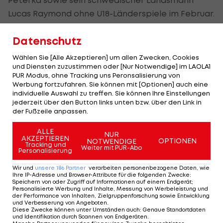
Peterka sowie sein schwedischer Landsmann
Lucas Raymond ohne U18-Länderspiele im Februar.
Der Ausfall der U18-Weltmeisterschaft hilft ihm
Datenschutz
sicher nicht.
Wählen Sie [Alle Akzeptieren] um allen Zwecken, Cookies
Anton Lundell (Finnland - Center - später 2001er
):
und Diensten zuzustimmen oder [Nur Notwendige] im LAOLA1
Versäumte Junioren-WM wegen einer Ellbogen-
PUR Modus, ohne Tracking uns Peronsalisierung von
Werbung fortzufahren. Sie können mit [Optionen] auch eine
Verletzung, war aber ab Jänner bei IFK Helsinki
individuelle Auswahl zu treffen. Sie können Ihre Einstellungen
wieder mit dabei und mit den üblichen soliden
jederzeit über den Button links unten bzw. über den Link in
der Fußzeile anpassen.
Leistungen. Konnte aber nie so recht die Frage
(positiv) beantworten, ob er in der
NHL
eine
ALLE
NUR
AKZEPTIEREN
OPTIONEN
NOTWENDIGE
führende Offensivrolle einnehmen kann. Allerdings
Tracking und
Weiter mit PUR-Abo
Personalisierung
hatten die Scouts bei ihm fast zwei Saisonen Zeit
für ihr Endurteil.
Wir und
unsere
186
Partner
verarbeiten personenbezogene Daten, wie
Ihre IP-Adresse und Browser-Attribute für die folgenden Zwecke
:
Speichern von oder Zugriff auf Informationen auf einem Endgerät;
Personalisierte Werbung und Inhalte, Messung von Werbeleistung und
Lucas Raymond (Schweden - Linker Flügel - 2002):
der Performance von Inhalten, Zielgruppenforschung sowie Entwicklung
Nach einer durchwachsenen Junioren-WM mit
und Verbesserung von Angeboten
.
Diese Zwecke können unter Umständen auch
:
Genaue Standortdaten
Problemen bei Frölunda, wenig Eiszeit und auch
und Identifikation durch Scannen von Endgeräten
.