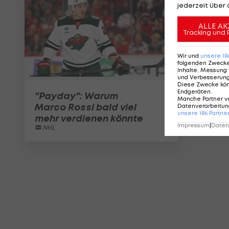
jederzeit über 
ALLE AK
Tracking und 
Wir und
unsere
18
folgenden Zweck
Inhalte, Messung 
und Verbesserun
Diese Zwecke kö
Endgeräten
.
"Payday": Warum
Manche Partner v
Marco Rossi bald viel
Datenverarbeitung
unsere
186
Partne
mehr verdienen könnte
Impressum
|
Datens
NHL