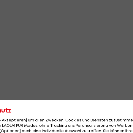
hutz
le Akzeptieren] um allen Zwecken, Cookies und Diensten zuzustimme
 LAOLA1 PUR Modus, ohne Tracking uns Peronsalisierung von Werbung
[Optionen] auch eine individuelle Auswahl zu treffen. Sie können Ihre