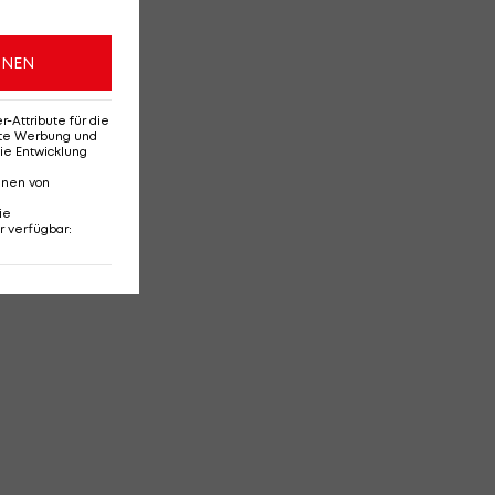
ONEN
Attribute für die
erte Werbung und
ie Entwicklung
nnen von
ie
r verfügbar
: