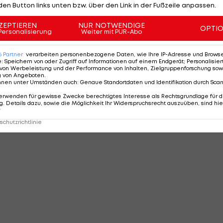
den Button links unten bzw. über den Link in der Fußzeile anpassen.
ZEPTIEREN
NUR NOTWENDIGE
OPTI
Personalisierung
Weiter mit PUR-Abo
6
Partner
verarbeiten personenbezogene Daten, wie Ihre IP-Adresse und Browser-
e
:
Speichern von oder Zugriff auf Informationen auf einem Endgerät; Personalisi
von Werbeleistung und der Performance von Inhalten, Zielgruppenforschung sow
g von Angeboten
.
nnen unter Umständen auch
:
Genaue Standortdaten und Identifikation durch Sca
erwenden für gewisse Zwecke berechtigtes Interesse als Rechtsgrundlage für d
. Details dazu, sowie die Möglichkeit Ihr Widerspruchsrecht auszuüben, sind hie
r
chutzrichtlinie