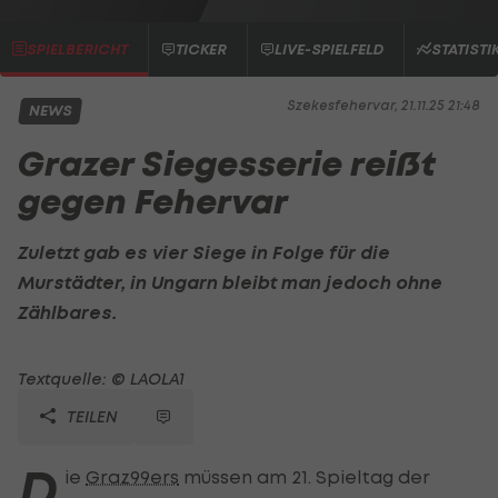
SPIELBERICHT
TICKER
LIVE-SPIELFELD
STATISTI
Szekesfehervar, 21.11.25 21:48
NEWS
Grazer Siegesserie reißt
gegen Fehervar
Zuletzt gab es vier Siege in Folge für die
Murstädter, in Ungarn bleibt man jedoch ohne
Zählbares.
Textquelle: © LAOLA1
TEILEN
D
ie
Graz99ers
müssen am 21. Spieltag der