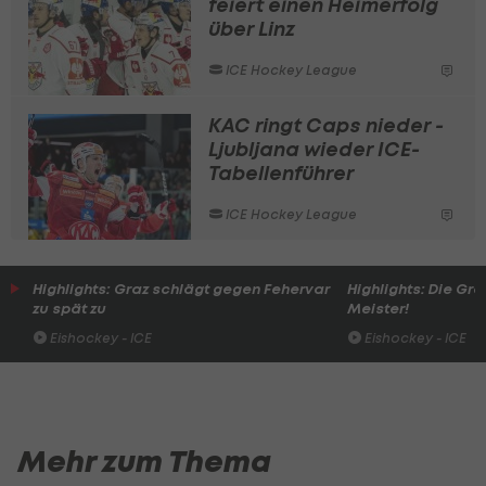
feiert einen Heimerfolg
über Linz
ICE Hockey League
KAC ringt Caps nieder -
Ljubljana wieder ICE-
Tabellenführer
ICE Hockey League
Highlights: Graz schlägt gegen Fehervar
Highlights: Die Gra
zu spät zu
Meister!
Eishockey - ICE
Eishockey - ICE
Mehr zum Thema