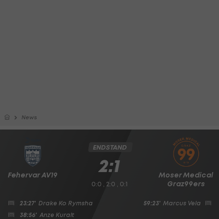
News
ENDSTAND
2:1
Fehervar AV19
Moser Medical
Graz99ers
0:0 , 2:0 , 0:1
23:27'
Drake Ko Rymsha
59:23'
Marcus Vela
38:56'
Anze Kuralt