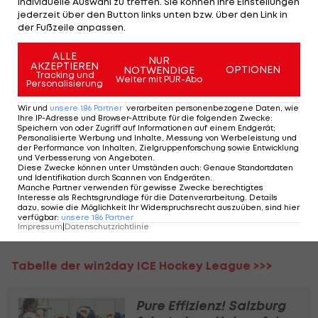
Sekunden mit dem 1:0 für Bozen, Brett Pollock
individuelle Auswahl zu treffen. Sie können Ihre Einstellungen
jederzeit über den Button links unten bzw. über den Link in
zieht in der 8. Minute mit dem 2:0 nach.
der Fußzeile anpassen.
Im zweiten Drittel verkürzt Leo Woborsky (29.)
ALLE
NUR
AKZEPTIEREN
zwischenzeitlich auf 1:2 für die Vorarlberger,
OPTIONEN
NOTWENDIGE
Tracking und
Weiter mit PUR-Abo
Personalisierung
allerdings setzen Brad McClure (38.) und Scott
Valentine (40.) noch im zweiten Abschnitt das 3:1
Wir und
unsere
186
Partner
verarbeiten personenbezogene Daten, wie
Ihre IP-Adresse und Browser-Attribute für die folgenden Zwecke
:
und 4:1 drauf. Im letzten Drittel treffen dann auch
Speichern von oder Zugriff auf Informationen auf einem Endgerät;
Personalisierte Werbung und Inhalte, Messung von Werbeleistung und
noch Matthew Bradley (41./PP), Jason Seed (42.)
der Performance von Inhalten, Zielgruppenforschung sowie Entwicklung
und Verbesserung von Angeboten
.
und Cole Schneider (60.).
Diese Zwecke können unter Umständen auch
:
Genaue Standortdaten
und Identifikation durch Scannen von Endgeräten
.
Manche Partner verwenden für gewisse Zwecke berechtigtes
Bozen springt damit mit 34 Punkten auf den
Interesse als Rechtsgrundlage für die Datenverarbeitung. Details
dazu, sowie die Möglichkeit Ihr Widerspruchsrecht auszuüben, sind hier
fünften Rang, die Pioneers bleiben
verfügbar
:
unsere
186
Partner
Impressum
|
Datenschutzrichtlinie
Tabellenschlusslicht.
Tabelle der win2day ICE Hockey League >>>
Pure Effizienz! Salzburg