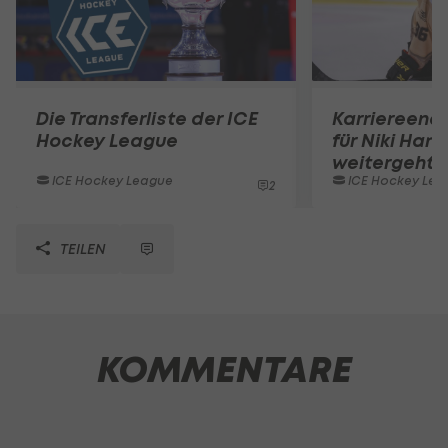
Die Transferliste der ICE
Karriereend
Hockey League
für Niki Hart
weitergeht
ICE Hockey League
ICE Hockey Lea
2
TEILEN
KOMMENTARE