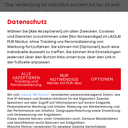
"Die Verletzung ist natürlich extrem bitter. Es war
eine unglückliche Situation", so der Absolvent der
Vienna Capitals
Hockey Academy.
Datenschutz
Wählen Sie [Alle Akzeptieren] um allen Zwecken, Cookies
"Im ersten Moment bist du natürlich
und Diensten zuzustimmen oder [Nur Notwendige] im LAOLA1
niedergeschlagen, wenn du kurz vor den Play-Offs
PUR Modus, ohne Tracking uns Peronsalisierung von
Werbung fortzufahren. Sie können mit [Optionen] auch eine
für den Rest der Saison ausfällst. Doch die letzten,
individuelle Auswahl zu treffen. Sie können Ihre Einstellungen
tollen Monate spornen mich umso mehr an, noch
jederzeit über den Button links unten bzw. über den Link in
der Fußzeile anpassen.
härter für mein Comeback zu arbeiten. Ich bin
dankbar für die viele Eiszeit und das Vertrauen
ALLE
NUR
AKZEPTIEREN
des Coaching-Staff in meiner ersten Profi-Saison.
OPTIONEN
NOTWENDIGE
Tracking und
Weiter mit PUR-Abo
Personalisierung
Ich werde alles daran setzen wieder voll fit in die
neue Saison zu starten", so der Linksschütze.
Wir und
unsere
186
Partner
verarbeiten personenbezogene Daten, wie
Ihre IP-Adresse und Browser-Attribute für die folgenden Zwecke
:
Speichern von oder Zugriff auf Informationen auf einem Endgerät;
"Patrick ist für mich in dieser Saison die größte
Personalisierte Werbung und Inhalte, Messung von Werbeleistung und
der Performance von Inhalten, Zielgruppenforschung sowie Entwicklung
Überraschung. Sein
Eishockey
-IQ ist sensationell,
und Verbesserung von Angeboten
.
Diese Zwecke können unter Umständen auch
:
Genaue Standortdaten
für einen kleinen Spieler verteidigt er den Puck
und Identifikation durch Scannen von Endgeräten
.
Manche Partner verwenden für gewisse Zwecke berechtigtes