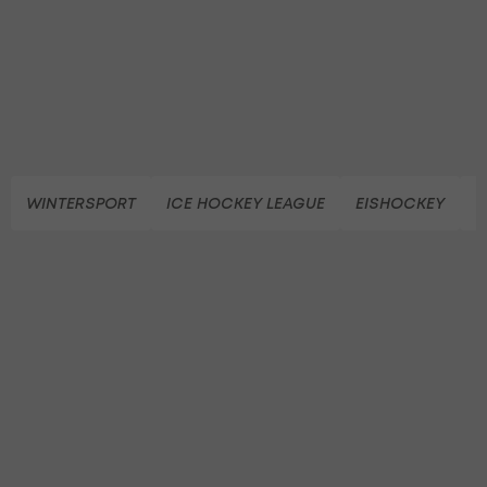
WINTERSPORT
ICE HOCKEY LEAGUE
EISHOCKEY
V