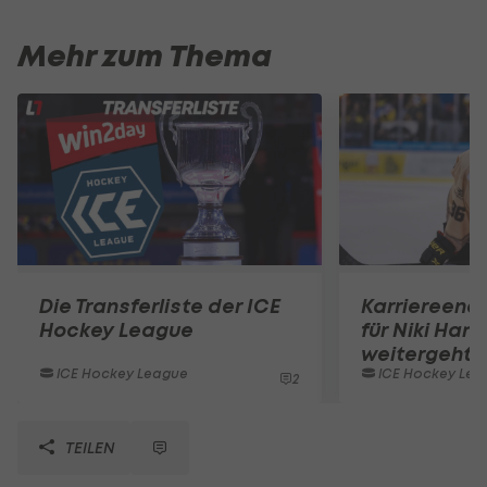
Mehr zum Thema
Die Transferliste der ICE
Karriereend
Hockey League
für Niki Hart
weitergeht
ICE Hockey League
ICE Hockey Lea
2
TEILEN