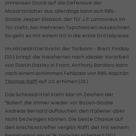
immensen Druck auf die Defensive der
Mozartstädter aus, allerdings kann sich RBS-
Goalie Jesper Eliasson, der für J.P. Lamoureux im
Tor steht, bei mehreren Topchancen auszeichnen.
So geht es mit einem 0:0 in die erste Drittelpause.
Im Mitteldrittel bricht der Torbann - Brett Findlay
(30.) bringt die Hausherren nach idealer Vorarbeit
von Dustin Gazley in Front, Anthony Bardaro kann
nach einem schlimmen Fehlpass von RBS-Kapitän
Thomas Raffl
auf 2:0 erhöhen (35.).
Das Schlussdrittel steht klar im Zeichen der
"Bullen", die immer wieder vor Bozen-Goalie
Andreas Bernard auftauchen, den Italiener aber
nicht bezwingen können. Die beste Chance auf
den Anschlusstreffer vergibt Raffl, der mit seinem
Penaltyshot am HCB-Torhüter scheitert (50.).