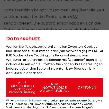
Schlussendlich bringt Bozen den Sieg über die Zeit
und kann sich für die Pleite beim
VSV
rehabilitieren. Die Südtiroler schnappen sich die
Tabellenführung von Fehervar zurück, halten bei
Punktegleichstand mit den Magyaren (jeweils 51
Datenschutz
Zähler), haben aber noch fünf Spiele weniger
Wählen Sie [Alle Akzeptieren] um allen Zwecken, Cookies
absolviert.
und Diensten zuzustimmen oder [Nur Notwendige] im LAOLA1
PUR Modus, ohne Tracking uns Peronsalisierung von
Salzburg muss die dritte Pleite am Stück
Werbung fortzufahren. Sie können mit [Optionen] auch eine
individuelle Auswahl zu treffen. Sie können Ihre Einstellungen
einstecken, hält bei 33 Punkten und liegt auf der
jederzeit über den Button links unten bzw. über den Link in
siebenten Position.
der Fußzeile anpassen.
ALLE
ICE Hockey League - Spielplan/Ergebnisse >>>
NUR
AKZEPTIEREN
OPTIONEN
NOTWENDIGE
Tracking und
Weiter mit PUR-Abo
Personalisierung
ICE Hockey League - Tabelle >>>
Wir und
unsere
186
Partner
verarbeiten personenbezogene Daten, wie
ICE Hockey League - Tippspiel >>>
Ihre IP-Adresse und Browser-Attribute für die folgenden Zwecke
:
Speichern von oder Zugriff auf Informationen auf einem Endgerät;