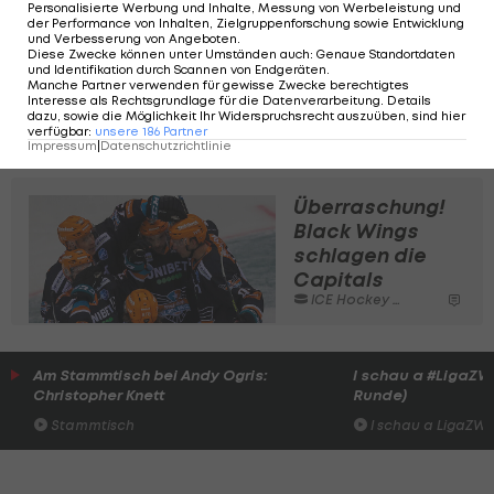
Personalisierte Werbung und Inhalte, Messung von Werbeleistung und
der Performance von Inhalten, Zielgruppenforschung sowie Entwicklung
Torspektakel!
und Verbesserung von Angeboten
.
Diese Zwecke können unter Umständen auch
:
Genaue Standortdaten
Dornbirn
und Identifikation durch Scannen von Endgeräten
.
Manche Partner verwenden für gewisse Zwecke berechtigtes
siegt im
Interesse als Rechtsgrundlage für die Datenverarbeitung. Details
Westderby
dazu, sowie die Möglichkeit Ihr Widerspruchsrecht auszuüben, sind hier
verfügbar
:
unsere
186
Partner
ICE Hockey League
Impressum
|
Datenschutzrichtlinie
Überraschung!
Black Wings
schlagen die
Capitals
ICE Hockey League
Am Stammtisch bei Andy Ogris:
I schau a #LigaZWA 
Christopher Knett
Runde)
Stammtisch
I schau a LigaZWA