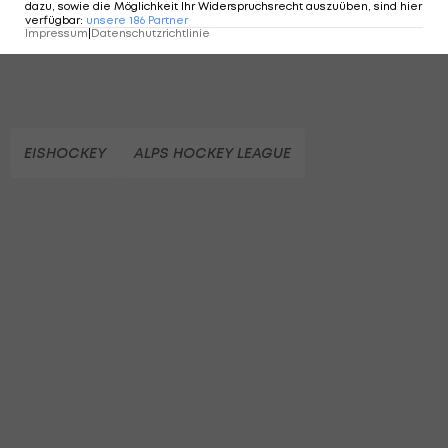
dazu, sowie die Möglichkeit Ihr Widerspruchsrecht auszuüben, sind hier
verfügbar
:
unsere
186
Partner
Impressum
|
Datenschutzrichtlinie
EISHOCKEY
ALPS HOCKEY LEAGUE