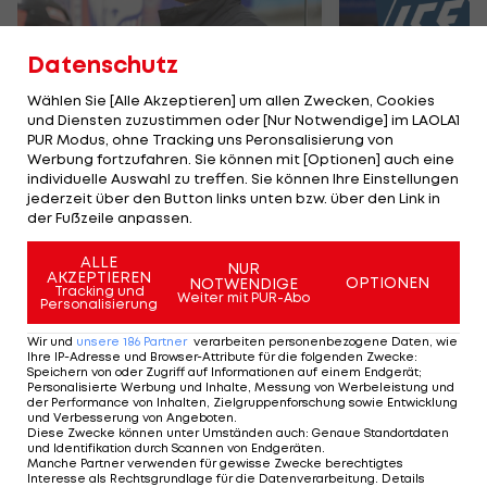
Datenschutz
Wählen Sie [Alle Akzeptieren] um allen Zwecken, Cookies
Teamchef der ÖEHV-
Die Transferl
und Diensten zuzustimmen oder [Nur Notwendige] im LAOLA1
Frauen bleibt an Bord
Hockey Lea
PUR Modus, ohne Tracking uns Peronsalisierung von
Werbung fortzufahren. Sie können mit [Optionen] auch eine
Eishockey
ICE Hockey Lea
individuelle Auswahl zu treffen. Sie können Ihre Einstellungen
jederzeit über den Button links unten bzw. über den Link in
der Fußzeile anpassen.
TEILEN
ALLE
NUR
AKZEPTIEREN
OPTIONEN
NOTWENDIGE
Tracking und
Weiter mit PUR-Abo
Personalisierung
Wir und
unsere
186
Partner
verarbeiten personenbezogene Daten, wie
KOMMENTARE
Ihre IP-Adresse und Browser-Attribute für die folgenden Zwecke
:
Speichern von oder Zugriff auf Informationen auf einem Endgerät;
Personalisierte Werbung und Inhalte, Messung von Werbeleistung und
der Performance von Inhalten, Zielgruppenforschung sowie Entwicklung
und Verbesserung von Angeboten
.
Diese Zwecke können unter Umständen auch
:
Genaue Standortdaten
und Identifikation durch Scannen von Endgeräten
.
Manche Partner verwenden für gewisse Zwecke berechtigtes
Interesse als Rechtsgrundlage für die Datenverarbeitung. Details