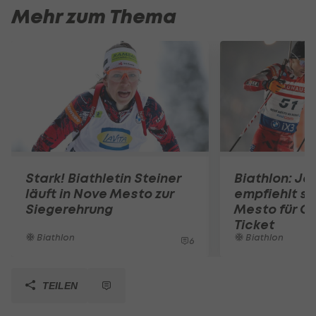
Mehr zum Thema
Stark! Biathletin Steiner
Biathlon: Ja
läuft in Nove Mesto zur
empfiehlt si
Siegerehrung
Mesto für O
Ticket
Biathlon
Biathlon
6
TEILEN