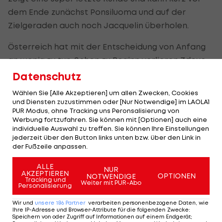
dem Ende zunächst Ponsiluoma und auf der
Zielgeraden auch noch Jacquelin überholen.
Österreich hat mit der Entscheidung von Anfang
an wenig zu tun. Schon zu Beginn verlieren Zdouc
und Rothschopf in der Loipe einiges an Zeit. Damit
Datenschutz
gehen Felix Leitner und David Komatz schon mit
Wählen Sie [Alle Akzeptieren] um allen Zwecken, Cookies
einer Hypothek in ihre Rennen.
und Diensten zuzustimmen oder [Nur Notwendige] im LAOLA1
PUR Modus, ohne Tracking uns Peronsalisierung von
Werbung fortzufahren. Sie können mit [Optionen] auch eine
Das ÖSV-Quartett liegt lange auf Rang zwölf,
individuelle Auswahl zu treffen. Sie können Ihre Einstellungen
Schlussläufer Komatz kann sich zumindest noch
jederzeit über den Button links unten bzw. über den Link in
der Fußzeile anpassen.
um einen Platz verbessern.
ALLE
NUR
AKZEPTIEREN
Biathlon: Starker Auftakt
OPTIONEN
NOTWENDIGE
Tracking und
Weiter mit PUR-Abo
für ÖSV-Asse in der
Personalisierung
Single-Mixed
Wir und
unsere
186
Partner
verarbeiten personenbezogene Daten, wie
Ihre IP-Adresse und Browser-Attribute für die folgenden Zwecke
:
Biathlon
Speichern von oder Zugriff auf Informationen auf einem Endgerät;