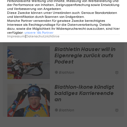
Personalisierte Werbung und Inhalte, Messung von Werbeleistung und
der Performance von Inhalten, Zielgruppenforschung sowie Entwicklung
und Verbesserung von Angeboten
.
ÖSV-Check! Das große
Diese Zwecke können unter Umständen auch
:
Genaue Standortdaten
Comeback des Felix
und Identifikation durch Scannen von Endgeräten
.
Manche Partner verwenden für gewisse Zwecke berechtigtes
Leitner?
Interesse als Rechtsgrundlage für die Datenverarbeitung. Details
dazu, sowie die Möglichkeit Ihr Widerspruchsrecht auszuüben, sind hier
verfügbar
:
unsere
186
Partner
Biathlon
Impressum
|
Datenschutzrichtlinie
Biathletin Hauser will in
Eigenregie zurück aufs
Podest
Biathlon
Biathlon-Ikone kündigt
baldiges Karriereende
an
Biathlon