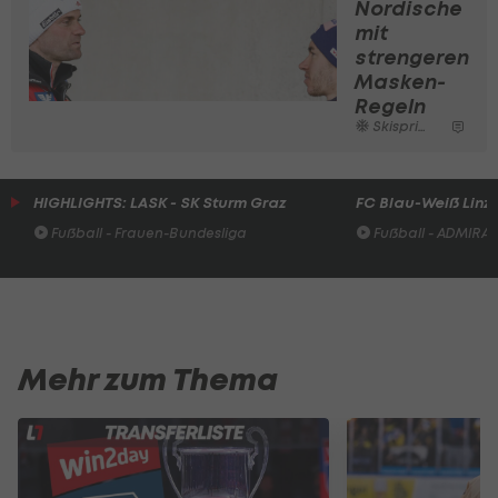
Nordische
mit
strengeren
Masken-
Regeln
Skispringen
HIGHLIGHTS: LASK - SK Sturm Graz
FC Blau-Weiß Linz 
Fußball - Frauen-Bundesliga
Fußball - ADMIRAL 
Mehr zum Thema