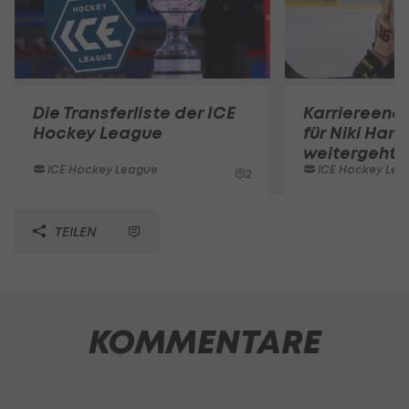
Die Transferliste der ICE
Karriereend
Hockey League
für Niki Hart
weitergeht
ICE Hockey League
ICE Hockey Lea
2
TEILEN
KOMMENTARE