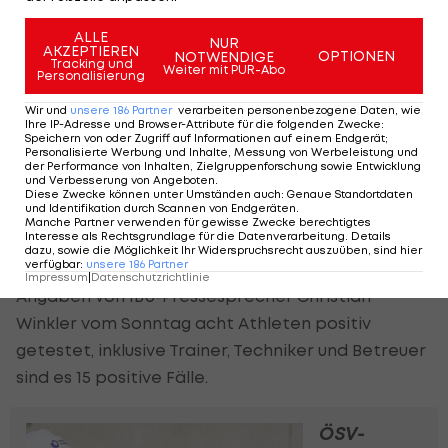
an. Positive Fälle hatte es zuvor bereits bei
Teammitgliedern aus Italien, Polen, Lettland,
ALLE
NUR
AKZEPTIEREN
OPTIONEN
NOTWENDIGE
Russland und Frankreich gegeben. Die gesamte
Tracking und
Weiter mit PUR-Abo
Personalisierung
rumänische Mannschaft und - mit nur einer
Wir und
unsere
186
Partner
verarbeiten personenbezogene Daten, wie
Ausnahme - das Moldau-Team musste in
Ihre IP-Adresse und Browser-Attribute für die folgenden Zwecke
:
Speichern von oder Zugriff auf Informationen auf einem Endgerät;
Quarantäne. Die Slowaken waren gar nicht erst
Personalisierte Werbung und Inhalte, Messung von Werbeleistung und
der Performance von Inhalten, Zielgruppenforschung sowie Entwicklung
angereist.
und Verbesserung von Angeboten
.
Diese Zwecke können unter Umständen auch
:
Genaue Standortdaten
und Identifikation durch Scannen von Endgeräten
.
Vor den ersten Saisonrennen hatte der
Manche Partner verwenden für gewisse Zwecke berechtigtes
Interesse als Rechtsgrundlage für die Datenverarbeitung. Details
Weltverband (IBU) in seinem Testlabor mehr als
dazu, sowie die Möglichkeit Ihr Widerspruchsrecht auszuüben, sind hier
verfügbar
:
unsere
186
Partner
1.000 Tests durchgeführt. Bisher wurden nach
Impressum
|
Datenschutzrichtlinie
Angaben von IBU-Pressesprecher Christian
Winkler vom Sonntag acht Athleten positiv
getestet, inklusive Trainer, Techniker und Betreuer
sind es 15 positive Fälle.
ÖSV-