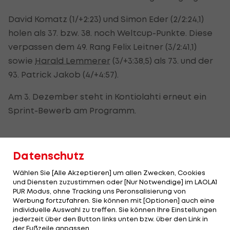
David Komatz (1/+2:23) und Simon Eder (2/2:24,1)
holen als 37. bzw. 38. noch Weltcup-Punkte. Diese
verpassen dem 49. Rang Felix Leitner (3/2:41,1)
sowie
Harald Lemmerer
(3/+3:38,5) als 73. und der
93. Patrick Jakob (4/+4:57).
Am 3. Dezember steht in Kontiolahti erneut ein
Sprint-Bewerb am Programm.
Bulgare positiv auf Corona getestet
Datenschutz
Indes ist in Kontiolahti mit einem bulgarischen
Wählen Sie [Alle Akzeptieren] um allen Zwecken, Cookies
Athleten ein weiterer positiver Corona-Fall
und Diensten zuzustimmen oder [Nur Notwendige] im LAOLA1
PUR Modus, ohne Tracking uns Peronsalisierung von
aufgetreten. Die finnische Gesundheitsbehörde
Werbung fortzufahren. Sie können mit [Optionen] auch eine
ordnete für den Betroffenen wie für einen
individuelle Auswahl zu treffen. Sie können Ihre Einstellungen
jederzeit über den Button links unten bzw. über den Link in
anderen Aktiven als Kontaktperson 1 Quarantäne
der Fußzeile anpassen.