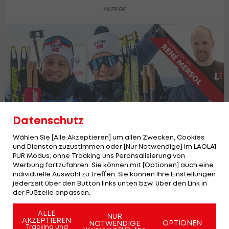
Datenschutz
Wählen Sie [Alle Akzeptieren] um allen Zwecken, Cookies
und Diensten zuzustimmen oder [Nur Notwendige] im LAOLA1
PUR Modus, ohne Tracking uns Peronsalisierung von
Der Biathlon verliert seine Könige: They
Werbung fortzufahren. Sie können mit [Optionen] auch eine
individuelle Auswahl zu treffen. Sie können Ihre Einstellungen
did it the Boe-way
jederzeit über den Button links unten bzw. über den Link in
Biathlon
der Fußzeile anpassen.
ALLE
NUR
AKZEPTIEREN
OPTIONEN
NOTWENDIGE
Tracking und