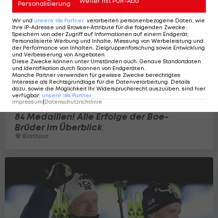
Weiter mit PUR-Abo
Personalisierung
Wir und
unsere
186
Partner
verarbeiten personenbezogene Daten, wie
Ihre IP-Adresse und Browser-Attribute für die folgenden Zwecke
:
Speichern von oder Zugriff auf Informationen auf einem Endgerät;
Personalisierte Werbung und Inhalte, Messung von Werbeleistung und
der Performance von Inhalten, Zielgruppenforschung sowie Entwicklung
und Verbesserung von Angeboten
.
Diese Zwecke können unter Umständen auch
:
Genaue Standortdaten
und Identifikation durch Scannen von Endgeräten
.
Manche Partner verwenden für gewisse Zwecke berechtigtes
Interesse als Rechtsgrundlage für die Datenverarbeitung. Details
dazu, sowie die Möglichkeit Ihr Widerspruchsrecht auszuüben, sind hier
verfügbar
:
unsere
186
Partner
Impressum
|
Datenschutzrichtlinie
84 Medaillen! Alle Erfolge der Boe-
Brüder im Überblick
Biathlon