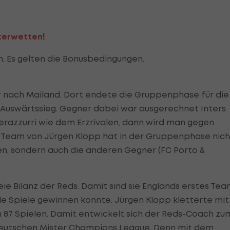
terwetten!
en. Es gelten die Bonusbedingungen.
r nach Mailand. Dort endete die Gruppenphase für die
 Auswärtssieg. Gegner dabei war ausgerechnet Inters
Nerazzurri wie dem Erzrivalen, dann wird man gegen
s Team von Jürgen Klopp hat in der Gruppenphase nich
n, sondern auch die anderen Gegner (FC Porto &
reie Bilanz der Reds. Damit sind sie Englands erstes Te
e Spiele gewinnen konnte. Jürgen Klopp kletterte mit
in 87 Spielen. Damit entwickelt sich der Reds-Coach zu
eutschen Mister Champions League. Denn mit dem