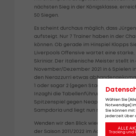
nächsten Sieg in der Königsklasse, errei
50 Siegen.
Es scheint durchaus möglich, dass Jürgen 
aufsteigt. Nur 7 Trainer haben in der C
können. Ob gerade im Hinspiel Klopps Sie
Liverpools Offensive wartet eine starke,
Skriniar. Der italienische Meister stellt 
November/Dezember 2021 in 6 Spielen in
den Nerazzurri etwas abhandengekommen
1 oder sogar 2 (gegen Stadtrivalen AC) G
Datensc
Inzaghi die Tabellenführung an den AC 
Wählen Sie [Al
Spitzenspiel gegen Neapel mit 1:1 beende
Notwendige] im
Sampdoria und liegt nun mit einem Punkt 
Sie können mit 
jederzeit über 
Wenden wir den Blick wieder auf die Cha
ALLE AK
der Saison 2011/2022 im Achtelfinale. Au
Tracking und 