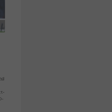
e
nd
tt-
O-