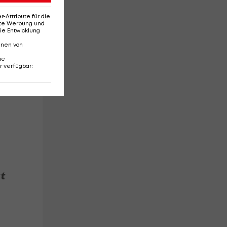
Attribute für die
nd
erte Werbung und
ie Entwicklung
nnen von
ie
r verfügbar
:
t