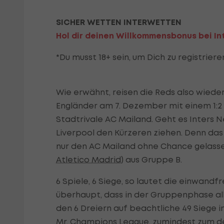
SICHER WETTEN INTERWETTEN
Hol dir deinen Willkommensbonus bei In
*Du musst 18+ sein, um Dich zu registrier
Wie erwähnt, reisen die Reds also wiede
Engländer am 7. Dezember mit einem 1:2
Stadtrivale AC Mailand. Geht es Inters 
Liverpool den Kürzeren ziehen. Denn da
nur den AC Mailand ohne Chance gelasse
Atletico Madrid
) aus Gruppe B.
6 Spiele, 6 Siege, so lautet die einwandf
überhaupt, dass in der Gruppenphase all
den 6 Dreiern auf beachtliche 49 Siege 
Mr. Champions League, zumindest zum d