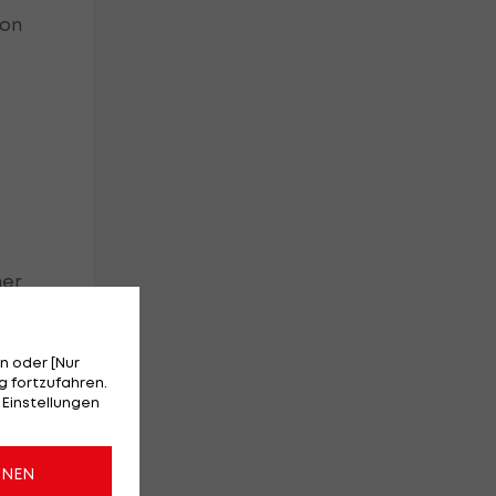
von
mer
n oder [Nur
 fortzufahren.
 Einstellungen
it
ONEN