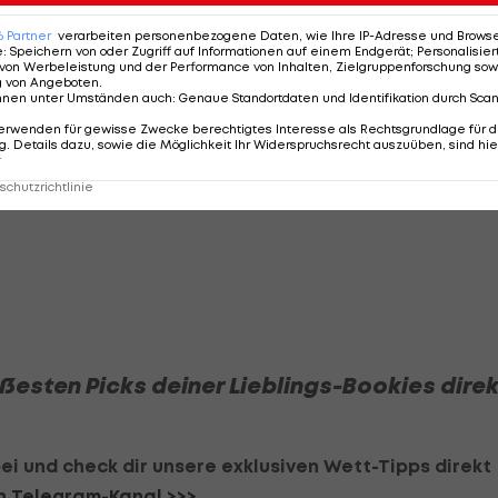
d nur 2 Niederlagen), tippen wir auf keinen Heimsieg
6
Partner
verarbeiten personenbezogene Daten, wie Ihre IP-Adresse und Browser-
 der Gruppenphase der Champions League präsentiert u
e
:
Speichern von oder Zugriff auf Informationen auf einem Endgerät; Personalisi
von Werbeleistung und der Performance von Inhalten, Zielgruppenforschung sow
die beiden Offensivstars zurück vom Afrika Cup. Wir
g von Angeboten
.
nnen unter Umständen auch
:
Genaue Standortdaten und Identifikation durch Sca
der der
FC Liverpool
gewinnt.
erwenden für gewisse Zwecke berechtigtes Interesse als Rechtsgrundlage für d
. Details dazu, sowie die Möglichkeit Ihr Widerspruchsrecht auszuüben, sind hie
r
chutzrichtlinie
ißesten Picks deiner Lieblings-Bookies direk
ei und check dir unsere exklusiven Wett-Tipps direkt
en Telegram-Kanal >>>