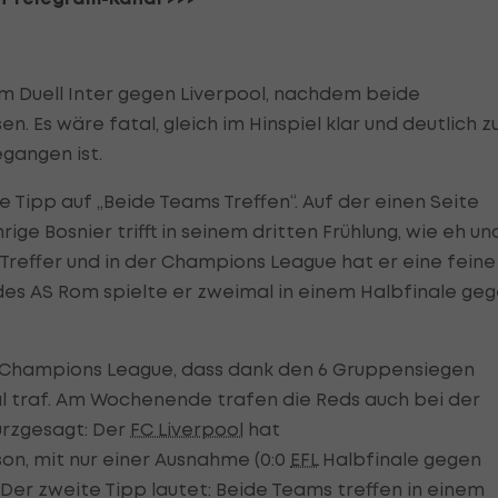
 im Duell Inter gegen Liverpool, nachdem beide
n. Es wäre fatal, gleich im Hinspiel klar und deutlich z
gegangen ist.
e Tipp auf „Beide Teams Treffen“. Auf der einen Seite
ige Bosnier trifft in seinem dritten Frühlung, wie eh un
Treffer und in der Champions League hat er eine feine
t des AS Rom spielte er zweimal in einem Halbfinale ge
. Champions League, dass dank den 6 Gruppensiegen
 traf. Am Wochenende trafen die Reds auch bei der
urzgesagt: Der
FC Liverpool
hat
on, mit nur einer Ausnahme (0:0
EFL
Halbfinale gegen
! Der zweite Tipp lautet: Beide Teams treffen in einem