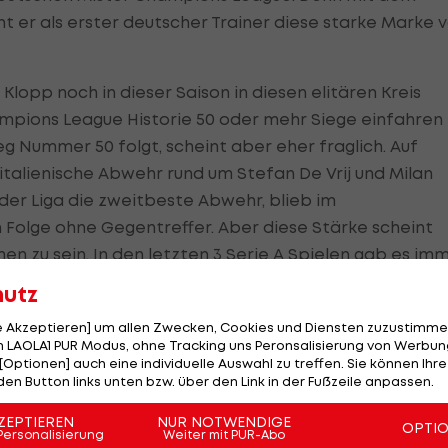
cht er als erster deutscher Trainer diese starke Marke 
Klopp noch in dieser Saison in diesen elitären Kreis
hampions League Historie 50 oder mehr Siege einfahren
g Nummer 50 folgt, scheint aber eher fraglich. Auf
 italienische Abwehr rund um Stefan De Vrij und Milan
in der Liga die zweitbeste Abwehr, blieb im
 Folge ohne Gegentreffer. Aber diese Stärke scheint
 zu sein. In den letzten 3
Serie A
Spielen gab es im
egentreffer. In der
Serie A
hat das Team von Simone
hutz
Mailand abgegeben müssen. Nachdem Inter selbst das
le Akzeptieren] um allen Zwecken, Cookies und Diensten zuzustimme
te, triumphierte der Stadtrivale mit 1:0 gegen
 LAOLA1 PUR Modus, ohne Tracking uns Peronsalisierung von Werbung
auf Rang 1 der italienischen Meisterschaft.
[Optionen] auch eine individuelle Auswahl zu treffen. Sie können Ihre
den Button links unten bzw. über den Link in der Fußzeile anpassen.
mpions League, dort stehen die Nerazzurri erstmals se
ZEPTIEREN
NUR NOTWENDIGE
OPTI
ch wenn die Heimbilanz gegen englische Teams richtig
Personalisierung
Weiter mit PUR-Abo