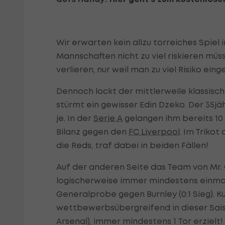
Wir erwarten kein allzu torreiches Spiel
Mannschaften nicht zu viel riskieren müsse
verlieren, nur weil man zu viel Risiko ein
Dennoch lockt der mittlerweile klassisch
stürmt ein gewisser Edin Dzeko. Der 35jähr
je. In der
Serie A
gelangen ihm bereits 10 
Bilanz gegen den
FC Liverpool
. Im Triko
die Reds, traf dabei in beiden Fällen!
Auf der anderen Seite das Team von Mr
logischerweise immer mindestens einmal
Generalprobe gegen Burnley (0:1 Sieg). K
wettbewerbsübergreifend in dieser Sais
Arsenal), immer mindestens 1 Tor erzielt