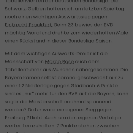
Tabellenvierten der deutschen Bundesliga. Die
Schwarz-Gelben holten sich am letzten Spieltag
noch einen wichtigen Auswärtssieg gegen
Eintracht Frankfurt
. Beim 2:3 bewies der BVB
mächtig Moral und drehte zum wiederholten Male
einen Rückstand in dieser Bundesliga Saison.
Mit dem wichtigen Auswärts-Dreier ist die
Mannschaft von
Marco Rose
auch dem
Tabellenführer aus München nähergekommen. Die
Bayern kamen selbst corona-geschwächt nur zu
einer 1:2 Niederlage gegen Gladbach. 6 Punkte
sind es „nur“ mehr für den BVB auf die Bayern, kann
sogar die Meisterschaft nochmal spannend
werden? Dafür wäre ein eigener Sieg gegen
Freiburg Pflicht. Auch, um den eigenen Verfolger
weiter fernzuhalten. 7 Punkte stehen zwischen