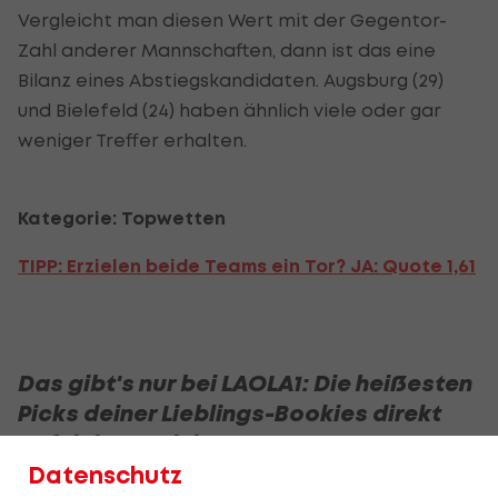
Vergleicht man diesen Wert mit der Gegentor-
Zahl anderer Mannschaften, dann ist das eine
Bilanz eines Abstiegskandidaten. Augsburg (29)
und Bielefeld (24) haben ähnlich viele oder gar
weniger Treffer erhalten.
Kategorie: Topwetten
TIPP: Erzielen beide Teams ein Tor?
JA:
Quote 1,61
Das gibt's nur bei LAOLA1: Die heißesten
Picks deiner Lieblings-Bookies direkt
auf dein Handy!
Datenschutz
Tritt jetzt unserem Telegram-Channel bei und