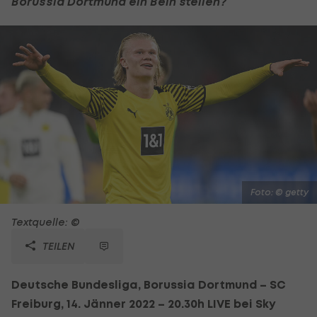
Borussia Dortmund
ein Bein stellen?
Foto: © getty
Textquelle: ©
TEILEN
Deutsche Bundesliga, Borussia Dortmund – SC
Freiburg, 14. Jänner 2022 – 20.30h LIVE bei Sky