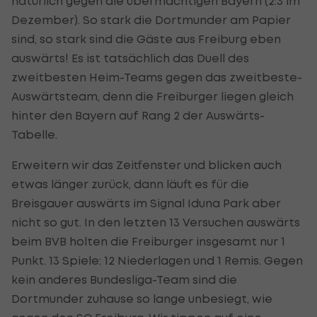
natürlich gegen die übermächtigen Bayern (2:3 im
Dezember). So stark die Dortmunder am Papier
sind, so stark sind die Gäste aus Freiburg eben
auswärts! Es ist tatsächlich das Duell des
zweitbesten Heim-Teams gegen das zweitbeste-
Auswärtsteam, denn die Freiburger liegen gleich
hinter den Bayern auf Rang 2 der Auswärts-
Tabelle.
Erweitern wir das Zeitfenster und blicken auch
etwas länger zurück, dann läuft es für die
Breisgauer auswärts im Signal Iduna Park aber
nicht so gut. In den letzten 13 Versuchen auswärts
beim BVB holten die Freiburger insgesamt nur 1
Punkt. 13 Spiele: 12 Niederlagen und 1 Remis. Gegen
kein anderes Bundesliga-Team sind die
Dortmunder zuhause so lange unbesiegt, wie