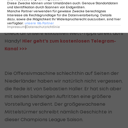
Picks deiner Lieblings-Bookies direkt
Diese Zwecke können unter Umständen auch
:
Genaue Standortdaten
und Identifikation durch Scannen von Endgeräten
.
auf dein Handy!
Manche Partner verwenden für gewisse Zwecke berechtigtes
Interesse als Rechtsgrundlage für die Datenverarbeitung. Details
dazu, sowie die Möglichkeit Ihr Widerspruchsrecht auszuüben, sind hier
verfügbar
:
unsere
186
Partner
Tritt jetzt unserem Telegram-Channel bei und
Impressum
|
Datenschutzrichtlinie
check dir unsere exklusiven Wett-Tipps direkt aufs
Handy!
Hier geht's zum kostenlosen Telegram-
Kanal >>>
Die Offensivmaschine schlechthin auf Seiten der
Niederländer haben wir natürlich nicht vergessen,
die Rede ist von Sebastien Haller. Er hat sich aber
mit seinen bisherigen Auftritten eine größere
Vorstellung verdient. Der großgewachsene
Mittelstürmer schreibt nämlich Geschichte in
dieser Champions League Saison.