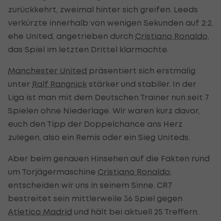
zurückkehrt, zweimal hinter sich greifen. Leeds
verkürzte innerhalb von wenigen Sekunden auf 2:2,
ehe United, angetrieben durch
Cristiano Ronaldo
,
das Spiel im letzten Drittel klarmachte.
Manchester United
präsentiert sich erstmalig
unter
Ralf Rangnick
stärker und stabiler. In der
Liga ist man mit dem Deutschen Trainer nun seit 7
Spielen ohne Niederlage. Wir waren kurz davor,
euch den Tipp der Doppelchance ans Herz
zulegen, also ein Remis oder ein Sieg Uniteds.
Aber beim genauen Hinsehen auf die Fakten rund
um Torjägermaschine
Cristiano Ronaldo
,
entscheiden wir uns in seinem Sinne. CR7
bestreitet sein mittlerweile 36 Spiel gegen
Atletico Madrid
und hält bei aktuell 25 Treffern.