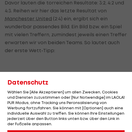
Davor lauten die torreichen Resultate: 3:2, 4:2 und
4:3. Reihen wir hier das letzte Resultat von
Manchester United
(2:4) ein, ergibt sich ein
wunderbar passendes Bild. Ein Bild bzw. ein Spiel
mit vielen Treffern, zumindest jeweils einen Treffer
erwarten wir von beiden Teams. So lautet auch
der erste Wett-Tipp:
Kategorie: Hauptwetten
Datenschutz
TIPP:
Erzielen beide Teams ein Tor? JA:
Quote 1,83
Wählen Sie [Alle Akzeptieren] um allen Zwecken, Cookies
und Diensten zuzustimmen oder [Nur Notwendige] im LAOLA1
PUR Modus, ohne Tracking uns Peronsalisierung von
Werbung fortzufahren. Sie können mit [Optionen] auch eine
individuelle Auswahl zu treffen. Sie können Ihre Einstellungen
Das gibt's nur bei LAOLA1: Die heißesten
jederzeit über den Button links unten bzw. über den Link in
der Fußzeile anpassen.
Picks deiner Lieblings-Bookies direkt