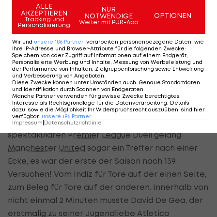
auf dein Handy!
ALLE
NUR
AKZEPTIEREN
OPTIONEN
NOTWENDIGE
Tracking und
Weiter mit PUR-Abo
Personalisierung
Tritt jetzt unserem Telegram-Channel bei und
check dir unsere exklusiven Wett-Tipps direkt
Wir und
unsere
186
Partner
verarbeiten personenbezogene Daten, wie
Ihre IP-Adresse und Browser-Attribute für die folgenden Zwecke
:
aufs Handy!
Hier geht's zum kostenlosen
Speichern von oder Zugriff auf Informationen auf einem Endgerät;
Personalisierte Werbung und Inhalte, Messung von Werbeleistung und
Telegram-Kanal >>>
der Performance von Inhalten, Zielgruppenforschung sowie Entwicklung
und Verbesserung von Angeboten
.
Diese Zwecke können unter Umständen auch
:
Genaue Standortdaten
und Identifikation durch Scannen von Endgeräten
.
Manche Partner verwenden für gewisse Zwecke berechtigtes
Interesse als Rechtsgrundlage für die Datenverarbeitung. Details
Das gerade erwähnte 2:4 holte sich
Manchester
dazu, sowie die Möglichkeit Ihr Widerspruchsrecht auszuüben, sind hier
verfügbar
:
unsere
186
Partner
United
auswärts bei Leeds United. Im
Impressum
|
Datenschutzrichtlinie
spektakulären
Premier League
Duell gelang
Manchester United
sogar ein Treffer nach einer
Ecke, es war der erste der Saison nach 139
Versuchen! Vom Indiz für Tore auf der einen Seite,
zum Beleg für Tore auf der anderen. Innerhalb von
nicht einmal 2 Minuten musste David De Gea, der
erstmalig zu seiner Jugendliebe Atletico