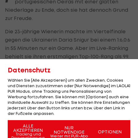
portugiesischen Oeiras mit einer glatten
Niederlage zu Ende, doch sie hat dennoch Grund
zur Freude.
Die 23-jährige Wienerin machte im Viertelfinale
gegen die Ukrainerin Daria Snigur bei einem 1:6,0:6
in 55 Minuten nur ein Game. Aber im Live-Ranking
behielt sie ihren erstmaligen Top-100-Rang als 99.
und kann vorerst nur noch von einer Spielerin
Datenschutz
überholt werden.
Wählen Sie [Alle Akzeptieren] um allen Zwecken, Cookies
Damit scheinen ab Montag mit Julia Grabher, der
und Diensten zuzustimmen oder [Nur Notwendige] im LAOLA1
PUR Modus, ohne Tracking uns Peronsalisierung von
eingebürgerten Russin Anastasia Potapova und
Werbung fortzufahren. Sie können mit [Optionen] auch eine
Kraus erstmals seit 2010 drei ÖTV-Spielerinnen in
individuelle Auswahl zu treffen. Sie können Ihre Einstellungen
jederzeit über den Button links unten bzw. über den Link in
diesem Kreis auf. Damals waren dies Tamira
der Fußzeile anpassen.
Paszek, Yvonne Meusburger und Patricia Mayr-
ALLE
Achleitner.
NUR
AKZEPTIEREN
OPTIONEN
NOTWENDIGE
Tracking und
Weiter mit PUR-Abo
Personalisierung