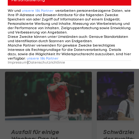
Ausfall für einige
Wir und
unsere
186
Partner
verarbeiten personenbezogene Daten, wie
Ihre IP-Adresse und Browser-Attribute für die folgenden Zwecke
:
Wochen: Das ist
Speichern von oder Zugriff auf Informationen auf einem Endgerät;
Misolics Diagnose
Personalisierte Werbung und Inhalte, Messung von Werbeleistung und
der Performance von Inhalten, Zielgruppenforschung sowie Entwicklung
und Verbesserung von Angeboten
.
Tennis - ATP
Diese Zwecke können unter Umständen auch
:
Genaue Standortdaten
und Identifikation durch Scannen von Endgeräten
.
Manche Partner verwenden für gewisse Zwecke berechtigtes
Interesse als Rechtsgrundlage für die Datenverarbeitung. Details
dazu, sowie die Möglichkeit Ihr Widerspruchsrecht auszuüben, sind hier
Mehr zum Thema
verfügbar
:
unsere
186
Partner
Impressum
|
Datenschutzrichtlinie
Ausfall für einige
Schwärzler s
Wochen: Das ist
der zweiten 