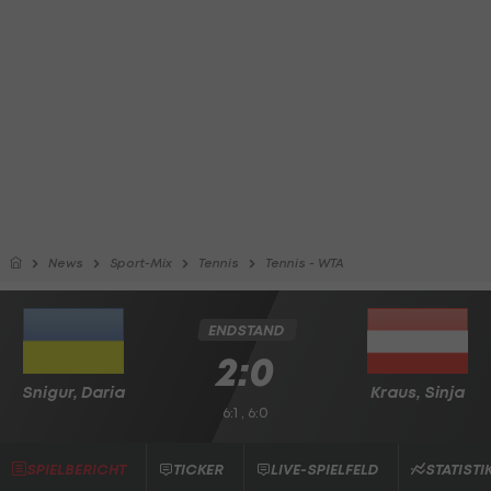
News
Sport-Mix
Tennis
Tennis - WTA
ENDSTAND
2:0
Snigur, Daria
Kraus, Sinja
6:1 , 6:0
SPIELBERICHT
TICKER
LIVE-SPIELFELD
STATISTI