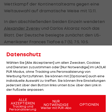
Wettkampf der Kontinentalteams gegen eine
Weltauswahl auf dramatische Weise mit 13:11.
In den abschließenden beiden Einzeln wendeten
Alexander Zverev
und Carlos Alcaraz noch das
Blatt. Der Deutsche besiegte zunächst den US-
Amerikaner Frances Tiafoe 6:7 (5), 7:5, 10:5.
Anschließend bezwang der spanische
Datenschutz
Wimbledon
-Sieger Taylor Fritz (USA) mit 6:2, 7:5.
Wählen Sie [Alle Akzeptieren] um allen Zwecken, Cookies
Europa holte in der siebenten Ausgabe des unter
und Diensten zuzustimmen oder [Nur Notwendige] im LAOLA1
PUR Modus, ohne Tracking uns Peronsalisierung von
anderen von
Roger Federer
initiierten
Werbung fortzufahren. Sie können mit [Optionen] auch eine
Wettbewerbs zum fünften Mal den Sieg - erstmals
individuelle Auswahl zu treffen. Sie können Ihre Einstellungen
jederzeit über den Button links unten bzw. über den Link in
seit 2021. Im kommenden Jahr findet der Laver
der Fußzeile anpassen.
Cup in San Francisco statt.
ALLE
NUR
AKZEPTIEREN
OPTIONEN
NOTWENDIGE
"Wird uns umbringen" -
Tracking und
Weiter mit PUR-Abo
Personalisierung