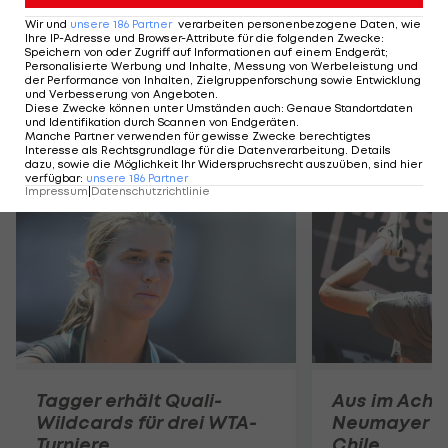
ATP-Stars kritisieren
Turnierkalender
Wir und
unsere
186
Partner
verarbeiten personenbezogene Daten, wie
Ihre IP-Adresse und Browser-Attribute für die folgenden Zwecke
:
Speichern von oder Zugriff auf Informationen auf einem Endgerät;
Tennis - ATP
Personalisierte Werbung und Inhalte, Messung von Werbeleistung und
der Performance von Inhalten, Zielgruppenforschung sowie Entwicklung
und Verbesserung von Angeboten
.
Diese Zwecke können unter Umständen auch
:
Genaue Standortdaten
und Identifikation durch Scannen von Endgeräten
.
Manche Partner verwenden für gewisse Zwecke berechtigtes
Interesse als Rechtsgrundlage für die Datenverarbeitung. Details
Mehr zum Thema
dazu, sowie die Möglichkeit Ihr Widerspruchsrecht auszuüben, sind hier
verfügbar
:
unsere
186
Partner
Impressum
|
Datenschutzrichtlinie
Tagger erhält Quali-
Aus im Achte
Wildcards für drei WTA-
Neumayer sc
Turniere
Chile