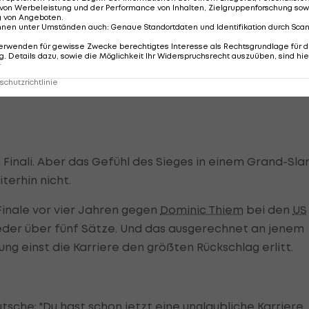
lieren können. Es war wirklich knapp", war der Sieg für
von Werbeleistung und der Performance von Inhalten, Zielgruppenforschung sow
g von Angeboten
.
nnen unter Umständen auch
:
Genaue Standortdaten und Identifikation durch Sca
erwenden für gewisse Zwecke berechtigtes Interesse als Rechtsgrundlage für d
eres Tattoo. Zwei zu Ehren seiner ersten beiden Grand-
. Details dazu, sowie die Möglichkeit Ihr Widerspruchsrecht auszuüben, sind hie
r
zt kommt eins mit dem Eiffelturm."
chutzrichtlinie
s in Finali. Aber das Gefühl des Sieges in einem Grand-Sl
terhin nicht.
 Finale vor vier Jahren gegen
Dominic Thiem
bei den
US
eder über fünf Sätze. Und das ausgerechnet an jenem
ng einst die Karriere den größten Rückschlag erlitt.
utsche: "Du hast schon jetzt eine unglaubliche Karriere