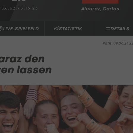
3:6 , 6:2 , 7:5 , 1:6 , 2:6
Alcaraz, Carlos
LIVE-SPIELFELD
STATISTIK
DETAILS
Paris, 09.06.24 2
caraz den
ren lassen