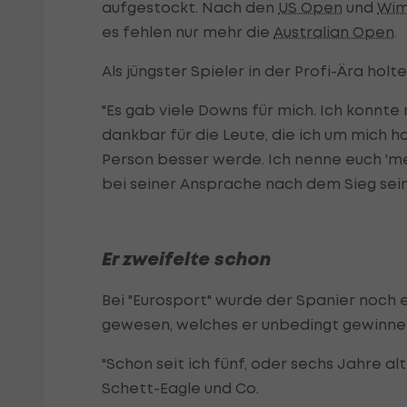
aufgestockt. Nach den
US Open
und
Wim
es fehlen nur mehr die
Australian Open
.
Als jüngster Spieler in der Profi-Ära holt
"Es gab viele Downs für mich. Ich konnte 
dankbar für die Leute, die ich um mich ha
Person besser werde. Ich nenne euch 'mei
bei seiner Ansprache nach dem Sieg sei
Er zweifelte schon
Bei "Eurosport" wurde der Spanier noch 
gewesen, welches er unbedingt gewinnen
"Schon seit ich fünf, oder sechs Jahre alt
Schett-Eagle und Co.