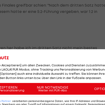
s Finales greifbar schien: "Nach dem dritten Satz hatt
diesem hatte er eine 5:2-Führung vergeben, war 1:2 in
rven her habe ich im dritten Satz nicht mein bestes
m-Finale. Es war an der Zeit, Lösungen zu finden", war
hutz
le Akzeptieren] um allen Zwecken, Cookies und Diensten zuzustimme
 LAOLA1 PUR Modus, ohne Tracking uns Peronsalisierung von Werbung
[Optionen] auch eine individuelle Auswahl zu treffen. Sie können Ihre
den Button links unten bzw. über den Link in der Fußzeile anpassen.
ZEPTIEREN
NUR NOTWENDIGE
OPTI
- zumindest am Papier. Aber Zverev machte bis zuletzt
Personalisierung
Weiter mit PUR-Abo
g Breakbälle.
6
Partner
verarbeiten personenbezogene Daten, wie Ihre IP-Adresse und Browser-
e
:
Speichern von oder Zugriff auf Informationen auf einem Endgerät; Personalisi