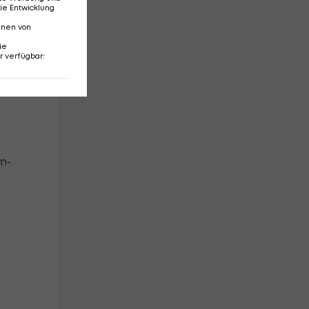
ie Entwicklung
nnen von
ie
r verfügbar
:
am-