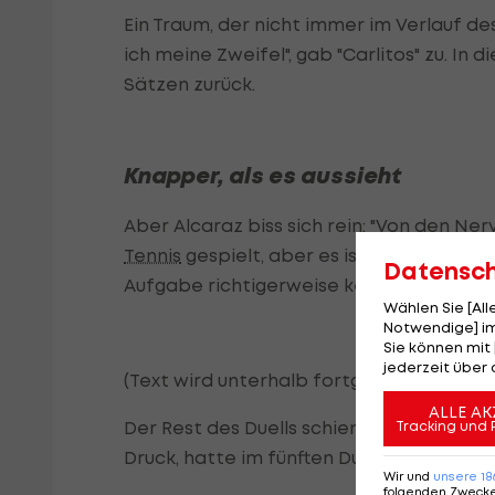
Ein Traum, der nicht immer im Verlauf de
ich meine Zweifel", gab "Carlitos" zu. In 
Sätzen zurück.
Knapper, als es aussieht
Aber Alcaraz biss sich rein: "Von den Ne
Tennis
gespielt, aber es ist ein Grand-Sla
Datensc
Aufgabe richtigerweise keine Option.
Wählen Sie [Al
Notwendige] im
Sie können mit 
jederzeit über 
(Text wird unterhalb fortgesetzt)
ALLE AK
Der Rest des Duells schien klar zu sein 
Tracking und 
Druck, hatte im fünften Durchgang massi
Wir und
unsere
18
folgenden Zweck