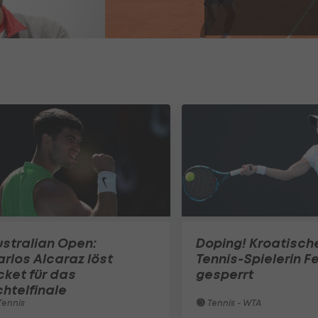
stralian Open:
Doping! Kroatisch
rlos Alcaraz löst
Tennis-Spielerin Fe
cket für das
gesperrt
htelfinale
ennis
Tennis - WTA