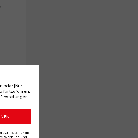
e
n oder [Nur
 fortzufahren.
 Einstellungen
ONEN
Attribute für die
erte Werbung und