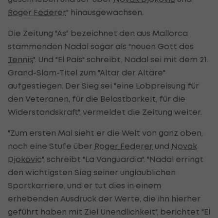
Roger Federer
" hinausgewachsen.
Die Zeitung "As" bezeichnet den aus Mallorca
stammenden Nadal sogar als "neuen Gott des
Tennis
". Und "El País" schreibt, Nadal sei mit dem 21.
Grand-Slam-Titel zum "Altar der Altäre"
aufgestiegen. Der Sieg sei "eine Lobpreisung für
den Veteranen, für die Belastbarkeit, für die
Widerstandskraft", vermeldet die Zeitung weiter.
"Zum ersten Mal sieht er die Welt von ganz oben,
noch eine Stufe über
Roger Federer
und
Novak
Djokovic
", schreibt "La Vanguardia". "Nadal erringt
den wichtigsten Sieg seiner unglaublichen
Sportkarriere, und er tut dies in einem
erhebenden Ausdruck der Werte, die ihn hierher
geführt haben mit Ziel Unendlichkeit", berichtet "El