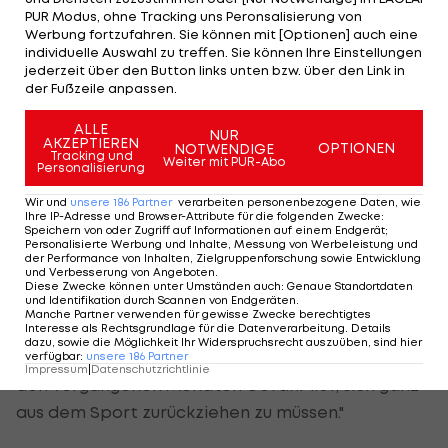
gewinnen, und es mag noch mehr geben, trotz
PUR Modus, ohne Tracking uns Peronsalisierung von
Werbung fortzufahren. Sie können mit [Optionen] auch eine
seiner Verletzungsgeschichte."
individuelle Auswahl zu treffen. Sie können Ihre Einstellungen
jederzeit über den Button links unten bzw. über den Link in
Italien:
der Fußzeile anpassen.
"La Gazzetta dello Sport":
ALLE
NUR
AKZEPTIEREN
OPTIONEN
NOTWENDIGE
"Nadal, du bist unsterblich! Er schlägt Medvedev in
Tracking und
Weiter mit PUR-Abo
Personalisierung
einer Aufholjagd und holt seinen 21. Grad Slam."
Wir und
unsere
186
Partner
verarbeiten personenbezogene Daten, wie
Ihre IP-Adresse und Browser-Attribute für die folgenden Zwecke
:
"Corriere dello Sport":
Speichern von oder Zugriff auf Informationen auf einem Endgerät;
Personalisierte Werbung und Inhalte, Messung von Werbeleistung und
"Historischer Erfolg für den spanischen
der Performance von Inhalten, Zielgruppenforschung sowie Entwicklung
und Verbesserung von Angeboten
.
Tennisspieler: mit 35 Jahre ist das der 90. Titel, und
Diese Zwecke können unter Umständen auch
:
Genaue Standortdaten
und Identifikation durch Scannen von Endgeräten
.
vor allem ist er der erste Tennisspieler der
Manche Partner verwenden für gewisse Zwecke berechtigtes
Geschichte, der 21 Grand Slams gewinnt. Ein
Interesse als Rechtsgrundlage für die Datenverarbeitung. Details
dazu, sowie die Möglichkeit Ihr Widerspruchsrecht auszuüben, sind hier
unglaublicher Befreiungsschlag für Nadal, der in
verfügbar
:
unsere
186
Partner
Impressum
|
Datenschutzrichtlinie
den vergangenen Monaten Gefahr lief, sich ganz
aus dem Sport zurückziehen zu müssen."