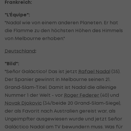
Frankreich:
"L'Équipe":
"Nadal wie von einem anderen Planeten. Er hat
die Flamme zu den höchsten Höhen des Himmels
von Melbourne erhoben."
Deutschland
:
"Bild":
"Señor Galáctico! Das ist jetzt
Rafael Nadal
(35).
Der Spanier gewinnt in Melbourne seinen 21.
Grand-Slam-Titel. Damit ist Nadal die alleinige
Nummer 1 der Welt - vor
Roger Federer
(40) und
Novak Djokovic
(34/beide 20 Grand-Slam-Siege),
der als Favorit nach Australien gereist war, als
Ungeimpfter ausgewiesen wurde und jetzt Señor
Galáctico Nadal am TV bewundern muss. Was für