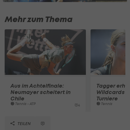
Mehr zum Thema
Aus im Achtelfinale:
Tagger erhäl
Neumayer scheitert in
Wildcards fü
Chile
Turniere
Tennis - ATP
Tennis
4
TEILEN