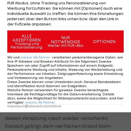
PUR Modus, ohne Tracking uns Peronsalisierung von
Drittrundensieg nach 2:41 Stunden.
Werbung fortzufahren. Sie können mit [Optionen] auch eine
individuelle Auswahl zu treffen. Sie können Ihre Einstellungen
jederzeit über den Button links unten bzw. über den Link in
Medvedev ebenfalls mit erfolgreicher
der Fußzeile anpassen.
Aufholjagd
ALLE
NUR
AKZEPTIEREN
OPTIONEN
NOTWENDIGE
Tracking und
Daniil Medvedev erreicht nach einem
Weiter mit PUR-Abo
Personalisierung
Satzrückstand mit 5:7, 6:4, 6:4 über den Italiener
Wir und
unsere
186
Partner
verarbeiten personenbezogene Daten, wie
Matteo Arnaldi das Shanghai-Achtelfinale.
Ihre IP-Adresse und Browser-Attribute für die folgenden Zwecke
:
Speichern von oder Zugriff auf Informationen auf einem Endgerät;
Personalisierte Werbung und Inhalte, Messung von Werbeleistung und
Der 28-jährige Russe erarbeitet sich schnell nach
der Performance von Inhalten, Zielgruppenforschung sowie Entwicklung
und Verbesserung von Angeboten
.
einem Break eine 1:0-Führung, muss jedoch selbst
Diese Zwecke können unter Umständen auch
:
Genaue Standortdaten
und Identifikation durch Scannen von Endgeräten
.
zwei Aufschlagsverluste hinnehmen.
Manche Partner verwenden für gewisse Zwecke berechtigtes
Interesse als Rechtsgrundlage für die Datenverarbeitung. Details
dazu, sowie die Möglichkeit Ihr Widerspruchsrecht auszuüben, sind hier
Medvedev holt sich im zweiten Satz erneut mit
verfügbar
:
unsere
186
Partner
Impressum
|
Datenschutzrichtlinie
einem Break die frühe Führung, ehe der Russe
diesen Vorsprung rasch wieder verschenkt.
Danach gelingt dem vierfachen Grand Slam-