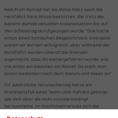
Rad-Profi Konrad hat bis Mitte März noch die
Fernfahrt Paris-Nizza bestritten, die trotz der
bereits damals aktuellen Krisensituation bis auf
den Schlusstag durchgezogen wurde. "Das hatte
schon einen komischen Beigeschmack. Einerseits
waren wir extrem erfolgreich, aber während der
Rundfahrt wurden überall die Grenzen
zugemacht, dass da weitergefahren wurde, war
uns schon ein bisschen ein Rätsel. Da stellt man
schon Gedanken nach dem Warum und Wieso an."
Für zusätzliche Verunsicherung hatte ein
Krankheitsfall eines Team-LKW-Fahrers gesorgt,
der sich aber als nicht corona-bedingt
herausstellte. Im Nachhinein erwies sich die
Austragung für seinen Bora-Rennstall dank des