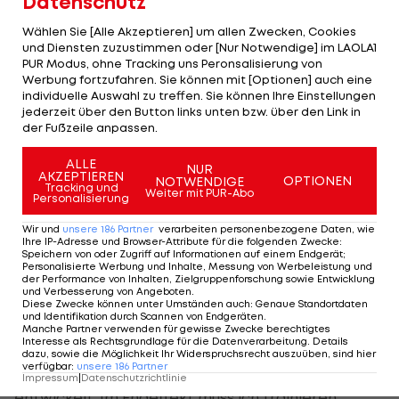
Datenschutz
Gesamtsiegs von Max Schachmann aber als voller
Erfolg.
Wählen Sie [Alle Akzeptieren] um allen Zwecken, Cookies
und Diensten zuzustimmen oder [Nur Notwendige] im LAOLA1
PUR Modus, ohne Tracking uns Peronsalisierung von
Bereits vor dem Frankreich-Aufenthalt hatte sich
Werbung fortzufahren. Sie können mit [Optionen] auch eine
Konrad als Vorsichtsmaßnahme zum Schutz seiner
individuelle Auswahl zu treffen. Sie können Ihre Einstellungen
jederzeit über den Button links unten bzw. über den Link in
Freundin mit dem Neugeborenen bei seinen
der Fußzeile anpassen.
Eltern in Ebreichsdorf einquartiert. Denn er war
ALLE
während der
abgebrochenen UAE-Tour
wie das
NUR
AKZEPTIEREN
OPTIONEN
NOTWENDIGE
Tracking und
gesamte Teilnehmerfeld nach Verdachtsfällen in
Weiter mit PUR-Abo
Personalisierung
einem Hotel in Abu Dhabi festgehalten worden.
Wir und
unsere
186
Partner
verarbeiten personenbezogene Daten, wie
Erst nach einigen Tagen durfte der Großteil des
Ihre IP-Adresse und Browser-Attribute für die folgenden Zwecke
:
Speichern von oder Zugriff auf Informationen auf einem Endgerät;
Trosses dank negativen Tests abreisen.
Personalisierte Werbung und Inhalte, Messung von Werbeleistung und
der Performance von Inhalten, Zielgruppenforschung sowie Entwicklung
und Verbesserung von Angeboten
.
Mittlerweile ist der Rennbetrieb völlig zum
Diese Zwecke können unter Umständen auch
:
Genaue Standortdaten
und Identifikation durch Scannen von Endgeräten
.
Erliegen gekommen. Weit vorausplanen kann
Manche Partner verwenden für gewisse Zwecke berechtigtes
Interesse als Rechtsgrundlage für die Datenverarbeitung. Details
Konrad wegen der vielen Fragezeichen derzeit
dazu, sowie die Möglichkeit Ihr Widerspruchsrecht auszuüben, sind hier
verfügbar
:
unsere
186
Partner
nicht. "Ich muss abwarten und schauen, wie es sich
Impressum
|
Datenschutzrichtlinie
entwickelt. Im Endeffekt muss ich trainieren,